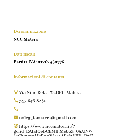
Denominazione
NCC Matera
Dati fiscali:
Partita IVA: 01262450776
Informazioni di contatto:

Via Nino Rota - 75,100 - Matera

347-646-8250


noleggiomatera@gmail.com

https://www.nccmatera.it/?
gclid=EAIaIQobChMIhMeb5Z_69AIVV-