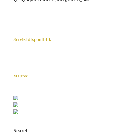
J3Ch30qAMxEAAYAyAAEgI1KPD_BwE
Servizi disponibili:
Mappa:
Search