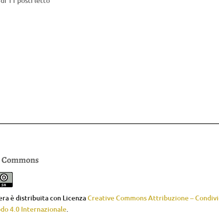
di 11 posti letto
e Commons
ra è distribuita con Licenza
Creative Commons Attribuzione – Condivid
do 4.0 Internazionale
.