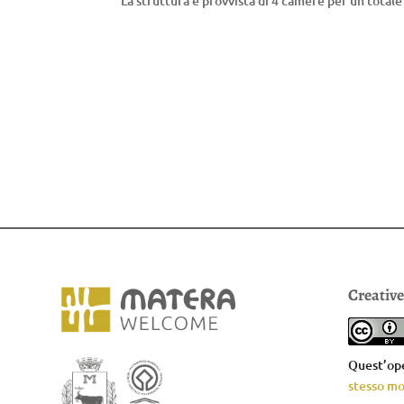
La struttura è provvista di 4 camere per un totale 
Creativ
Quest’ope
stesso mo