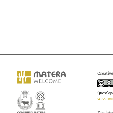
Creativ
Quest’ope
stesso mo
Disclai