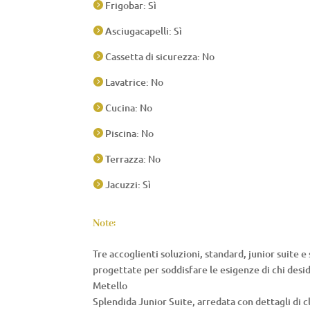
Frigobar: Sì

Asciugacapelli: Sì

Cassetta di sicurezza: No

Lavatrice: No

Cucina: No

Piscina: No

Terrazza: No

Jacuzzi: Sì

Note:
Tre accoglienti soluzioni, standard, junior suite e
progettate per soddisfare le esigenze di chi desi
Metello
Splendida Junior Suite, arredata con dettagli di c