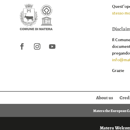
Quest’ope
stesso mo
Disclai
Il Comune 
documenta
pregandov
info@mat
Grazie
About us
Cred
Matera the European Cap
Matera Welcome