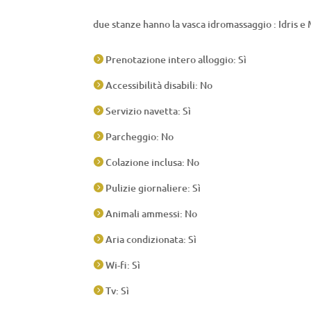
due stanze hanno la vasca idromassaggio : Idris e 
Prenotazione intero alloggio: Sì

Accessibilità disabili: No

Servizio navetta: Sì

Parcheggio: No

Colazione inclusa: No

Pulizie giornaliere: Sì

Animali ammessi: No

Aria condizionata: Sì

Wi-fi: Sì

Tv: Sì
