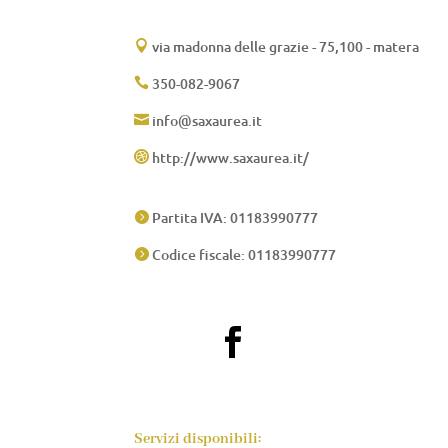
via madonna delle grazie - 75,100 - matera

350-082-9067

info@saxaurea.it

http://www.saxaurea.it/

Partita IVA: 01183990777

Codice fiscale: 01183990777


Servizi disponibili: