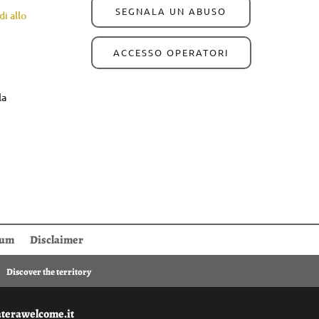
SEGNALA UN ABUSO
i allo
ACCESSO OPERATORI
la
sum
Disclaimer
Discover the territory
aterawelcome.it