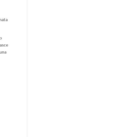
nata
so
asce
 una