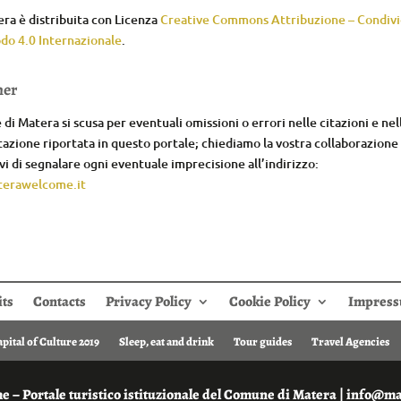
ra è distribuita con Licenza
Creative Commons Attribuzione – Condivid
do 4.0 Internazionale
.
mer
di Matera si scusa per eventuali omissioni o errori nelle citazioni e nel
zione riportata in questo portale; chiediamo la vostra collaborazione
i di segnalare ogni eventuale imprecisione all’indirizzo:
erawelcome.it
its
Contacts
Privacy Policy
Cookie Policy
Impres
ital of Culture 2019
Sleep, eat and drink
Tour guides
Travel Agencies
 – Portale turistico istituzionale del Comune di Matera | info@m