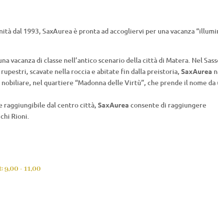
ità dal 1993, SaxAurea è pronta ad accogliervi per una vacanza “illumi
una vacanza di classe nell’antico scenario della città di Matera. Nel Sas
upestri, scavate nella roccia e abitate fin dalla preistoria,
SaxAurea
n
 nobiliare, nel quartiere “Madonna delle Virtù”, che prende il nome da
e raggiungibile dal centro città,
SaxAurea
consente di raggiungere
chi Rioni.
: 9,00 - 11,00