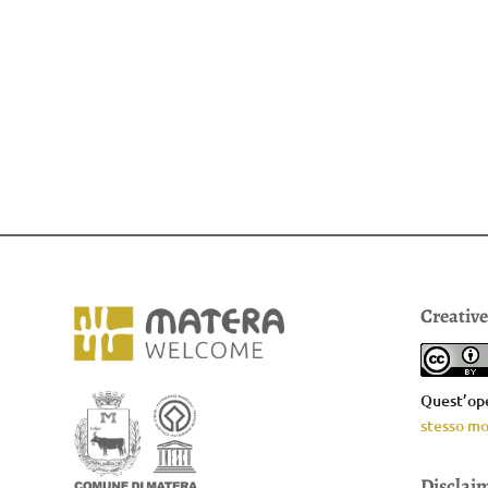
Creativ
Quest’ope
stesso mo
Disclai