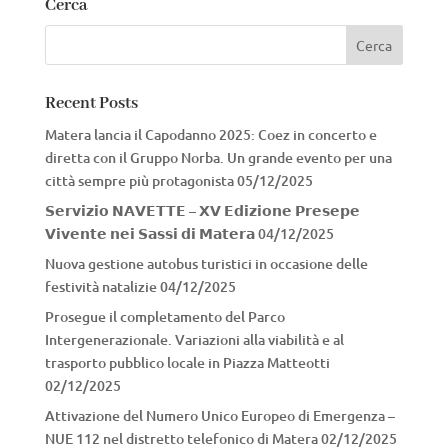
Cerca
Recent Posts
Matera lancia il Capodanno 2025: Coez in concerto e
diretta con il Gruppo Norba. Un grande evento per una
città sempre più protagonista
05/12/2025
𝗦𝗲𝗿𝘃𝗶𝘇𝗶𝗼 𝗡𝗔𝗩𝗘𝗧𝗧𝗘 – 𝗫𝗩 𝗘𝗱𝗶𝘇𝗶𝗼𝗻𝗲 𝗣𝗿𝗲𝘀𝗲𝗽𝗲
𝗩𝗶𝘃𝗲𝗻𝘁𝗲 𝗻𝗲𝗶 𝗦𝗮𝘀𝘀𝗶 𝗱𝗶 𝗠𝗮𝘁𝗲𝗿𝗮
04/12/2025
Nuova gestione autobus turistici in occasione delle
festività natalizie
04/12/2025
Prosegue il completamento del Parco
Intergenerazionale. Variazioni alla viabilità e al
trasporto pubblico locale in Piazza Matteotti
02/12/2025
Attivazione del Numero Unico Europeo di Emergenza –
NUE 112 nel distretto telefonico di Matera
02/12/2025