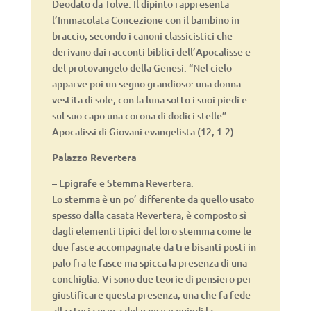
Deodato da Tolve. Il dipinto rappresenta
l’Immacolata Concezione con il bambino in
braccio, secondo i canoni classicistici che
derivano dai racconti biblici dell’Apocalisse e
del protovangelo della Genesi. “Nel cielo
apparve poi un segno grandioso: una donna
vestita di sole, con la luna sotto i suoi piedi e
sul suo capo una corona di dodici stelle”
Apocalissi di Giovani evangelista (12, 1-2).
Palazzo Revertera
– Epigrafe e Stemma Revertera:
Lo stemma è un po’ differente da quello usato
spesso dalla casata Revertera, è composto sì
dagli elementi tipici del loro stemma come le
due fasce accompagnate da tre bisanti posti in
palo fra le fasce ma spicca la presenza di una
conchiglia. Vi sono due teorie di pensiero per
giustificare questa presenza, una che fa fede
alla storia greca del paese e quindi la