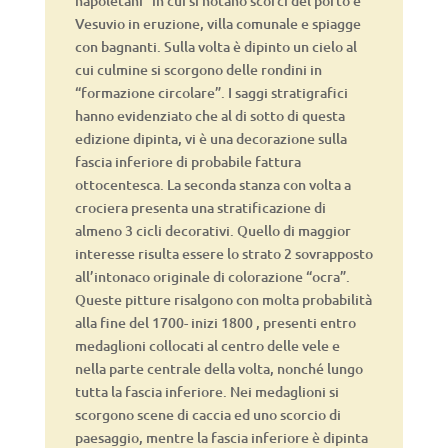
napoletani” in cui si notano scorci del porto e
Vesuvio in eruzione, villa comunale e spiagge
con bagnanti. Sulla volta è dipinto un cielo al
cui culmine si scorgono delle rondini in
“formazione circolare”. I saggi stratigrafici
hanno evidenziato che al di sotto di questa
edizione dipinta, vi è una decorazione sulla
fascia inferiore di probabile fattura
ottocentesca. La seconda stanza con volta a
crociera presenta una stratificazione di
almeno 3 cicli decorativi. Quello di maggior
interesse risulta essere lo strato 2 sovrapposto
all’intonaco originale di colorazione “ocra”.
Queste pitture risalgono con molta probabilità
alla fine del 1700- inizi 1800 , presenti entro
medaglioni collocati al centro delle vele e
nella parte centrale della volta, nonché lungo
tutta la fascia inferiore. Nei medaglioni si
scorgono scene di caccia ed uno scorcio di
paesaggio, mentre la fascia inferiore è dipinta