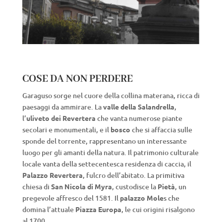
COSE DA NON PERDERE
Garaguso sorge nel cuore della collina materana, ricca di
paesaggi da ammirare. La
valle della Salandrella
,
l’
uliveto dei Revertera
che vanta numerose piante
secolari e monumentali, e il
bosco
che si affaccia sulle
sponde del torrente, rappresentano un interessante
luogo per gli amanti della natura. Il patrimonio culturale
locale vanta della settecentesca residenza di caccia, il
Palazzo Revertera
, fulcro dell’abitato. La primitiva
chiesa di
San Nicola di Myra
, custodisce la
Pietà
, un
pregevole affresco del 1581. Il
palazzo Mole
s che
domina l’attuale
Piazza Europa
, le cui origini risalgono
al 1700.