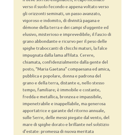
verso il suolo fecondo e appena voltato verso
gli orizzonti seminati, un passo avanzato,
vigoroso e indomito, di divinità pagana e
démone della terra e dei campi sfuggente ed
elusivo, misterioso e imprevedibile; il fascio di
grano abbondante e ricurvo per il peso delle
spighe traboccanti di chicchi maturi, la falce
impugnata dalla lama affilata. Cerere,
chiamata, confidenzialmente dalla gente del
posto, “Maria Gaetana” compaesana ed amica,
pubblica e popolare, donna e padrona del
grano e della terra, distante e, nello stesso
tempo, familiare; è immobile e costante,
fredda e metallica, bronzea e impassibile,
impenetrabile e inappellabile, ma generosa
apportatrice e garante del ritorno annuale,
sulle Serre, delle messi piegate dal vento, del
mare di spighe dorato e brillante nel solstizio
d’estate: promessa di nuova meritata