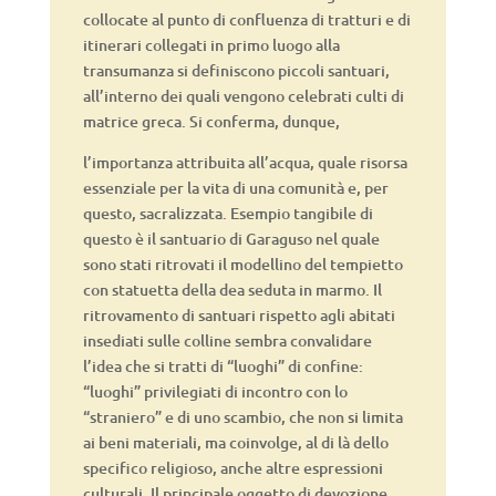
collocate al punto di confluenza di tratturi e di
itinerari collegati in primo luogo alla
transumanza si definiscono piccoli santuari,
all’interno dei quali vengono celebrati culti di
matrice greca. Si conferma, dunque,
l’importanza attribuita all’acqua, quale risorsa
essenziale per la vita di una comunità e, per
questo, sacralizzata. Esempio tangibile di
questo è il santuario di Garaguso nel quale
sono stati ritrovati il modellino del tempietto
con statuetta della dea seduta in marmo. Il
ritrovamento di santuari rispetto agli abitati
insediati sulle colline sembra convalidare
l’idea che si tratti di “luoghi” di confine:
“luoghi” privilegiati di incontro con lo
“straniero” e di uno scambio, che non si limita
ai beni materiali, ma coinvolge, al di là dello
specifico religioso, anche altre espressioni
culturali. Il principale oggetto di devozione,