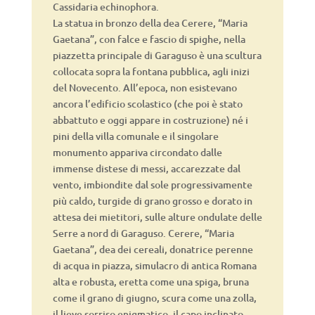
Cassidaria echinophora.
La statua in bronzo della dea Cerere, “Maria
Gaetana”, con falce e fascio di spighe, nella
piazzetta principale di Garaguso è una scultura
collocata sopra la fontana pubblica, agli inizi
del Novecento. All’epoca, non esistevano
ancora l’edificio scolastico (che poi è stato
abbattuto e oggi appare in costruzione) né i
pini della villa comunale e il singolare
monumento appariva circondato dalle
immense distese di messi, accarezzate dal
vento, imbiondite dal sole progressivamente
più caldo, turgide di grano grosso e dorato in
attesa dei mietitori, sulle alture ondulate delle
Serre a nord di Garaguso. Cerere, “Maria
Gaetana”, dea dei cereali, donatrice perenne
di acqua in piazza, simulacro di antica Romana
alta e robusta, eretta come una spiga, bruna
come il grano di giugno, scura come una zolla,
il lieve sorriso enigmatico, il capo inclinato