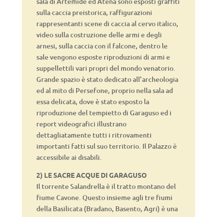
sala di Artemide ed Atena sono esposti graffiti
sulla caccia preistorica, raffigurazioni
rappresentanti scene di caccia al cervo italico,
video sulla costruzione delle armi e degli
arnesi, sulla caccia con il falcone, dentro le
sale vengono esposte riproduzioni di armi e
suppellettili vari propri del mondo venatorio.
Grande spazio è stato dedicato all’archeologia
ed al mito di Persefone, proprio nella sala ad
essa delicata, dove è stato esposto la
riproduzione del tempietto di Garaguso ed i
report videografici illustrano
dettagliatamente tutti i ritrovamenti
importanti fatti sul suo territorio. Il Palazzo è
accessibile ai disabili.
2) LE SACRE ACQUE DI GARAGUSO
Il torrente Salandrella è il tratto montano del
fiume Cavone. Questo insieme agli tre fiumi
della Basilicata (Bradano, Basento, Agri) è una