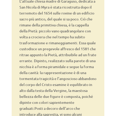
L’attuale chiesa madre di Garaguso, dedicata a
San Nicola di Myra è stata ricostruita dopo il
terremoto del 1654 sulle rovine di un edificio
sacro più antico, del quale si sa poco. Ciò che
rimane della primitiva chiesa, è la cappella
della Pietà: piccolo vano quadrangolare con
volta a crociera che nel tempo ha subito
trasformazione e rimaneggiamenti. Essa quale
custodisce un pregevole affresco del 1581 che
ritrae appunto la Pietà, attribuibile ad un frate
errante. Dipinto, realizzato sulla parete di una
nicchia è a forma piramidale e segue la forma
della cavità: la rappresentazione è di una
tormentata tragicità e l’angoscioso abbandono
del corpo del Cristo esamine è equilibrato in
alto dalla testa della Vergine, la maestosa
bellezza delle due figure è composta, poiché
dipinte con colori sapientemente
graduati.Posti a decoro dell’arco che
introduce alla sagrestia, vi sono alcuni