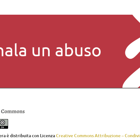
e Commons
ra è distribuita con Licenza
Creative Commons Attribuzione – Condivid