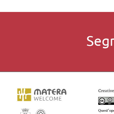
Creativ
Quest’ope