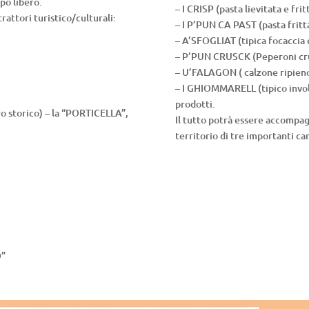
po libero.
– I CRISP (pasta lievitata e frit
rattori turistico/culturali:
– I P’PUN CA PAST (pasta fritt
– A’SFOGLIAT (tipica focaccia c
– P’PUN CRUSCK (Peperoni cr
– U’FALAGON ( calzone ripien
– I GHIOMMARELL (tipico involti
prodotti.
 storico) – la “PORTICELLA”,
Il tutto potrà essere accompagna
territorio di tre importanti ca
O”