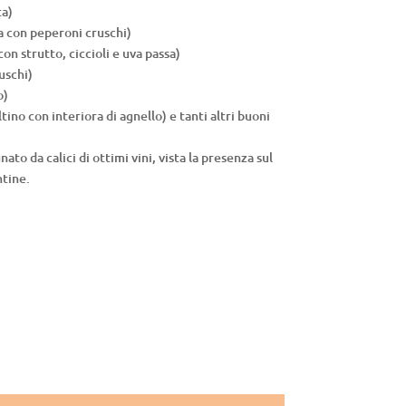
ta)
a con peperoni cruschi)
on strutto, ciccioli e uva passa)
uschi)
o)
no con interiora di agnello) e tanti altri buoni
to da calici di ottimi vini, vista la presenza sul
ntine.