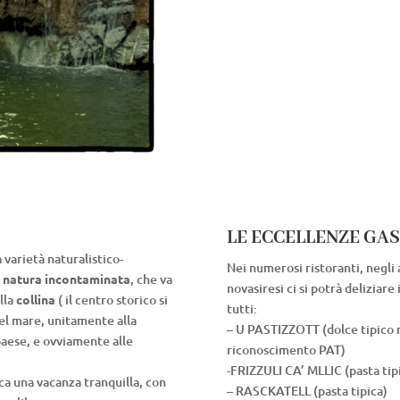
LE ECCELLENZE GA
 varietà naturalistico-
Nei numerosi ristoranti, negli 
i
natura incontaminata
, che va
novasiresi ci si potrà deliziare 
alla
collina
( il centro storico si
tutti:
el mare, unitamente alla
– U PASTIZZOTT (dolce tipico n
 paese, e ovviamente alle
riconoscimento PAT)
-FRIZZULI CA’ MLLIC (pasta tip
rca una vacanza tranquilla, con
– RASCKATELL (pasta tipica)