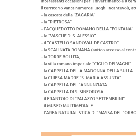
interessanti occasioni per il divertimento e il tem
Il territorio vanta numerosi luoghi incantevoli, att
– la cascata della “ZAGARIA”
– la “PIETROSA”
– l’ACQUEDOTTO ROMANO DELLA “FONTANA”
– le “VASCHE DI S. ALESSIO”
– il “CASTELLO SANDOVAL DE CASTRO”
– la SCALINATA ROMANA (antico accesso al centro
– la TORRE BOLLITA,
– la villa romano-imperiale “CIGLIO DEI VAGNI”
– la CAPPELLA DELLA MADONNA DELLA SULLA
– la CHIESA MADRE “S. MARIA ASSUNTA”
– la CAPPELLA DELL’ANNUNZIATA
– la CAPPELLA DI S. SINFOROSA
– il FRANTOIO DI “PALAZZO SETTEMBRINI”
– il MUSEO MULTIMEDIALE
– l’AREA NATURALISTICA DI “MASSA DELL’ORB