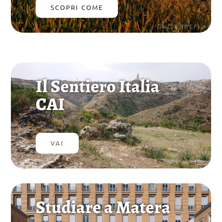
SCOPRI COME
Il Sentiero Italia
CAI
VAI
Studiare a Matera