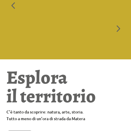
4
5
Esplora
il territorio
C’è tanto da scoprire: natura, arte, storia.
Tutto a meno di un’ora di strada da Matera