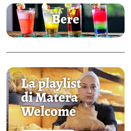
Bere
Video
La playlist
Player
di Matera
Welcome