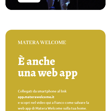
MATERA WELCOME
È anche
una web app
Collegati da smartphone al link
app.materawelcome.it
e scopri nel video qui a fianco come salvare la
web app di Matera Welcome sulla tua home.