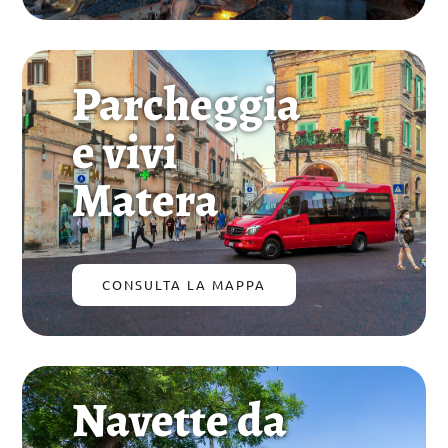
Parcheggia
e vivi
Matera
CONSULTA LA MAPPA
Navette da