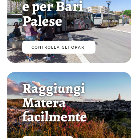
e per Bari
Palese
CONTROLLA GLI ORARI
Raggiungi
Matera
facilmente