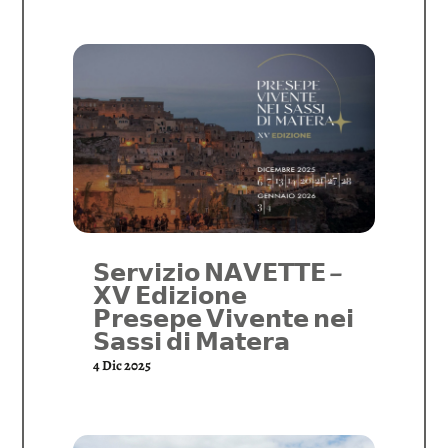
𝗦𝗲𝗿𝘃𝗶𝘇𝗶𝗼 𝗡𝗔𝗩𝗘𝗧𝗧𝗘 –
𝗫𝗩 𝗘𝗱𝗶𝘇𝗶𝗼𝗻𝗲
𝗣𝗿𝗲𝘀𝗲𝗽𝗲 𝗩𝗶𝘃𝗲𝗻𝘁𝗲 𝗻𝗲𝗶
𝗦𝗮𝘀𝘀𝗶 𝗱𝗶 𝗠𝗮𝘁𝗲𝗿𝗮
4 Dic 2025