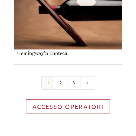
Hemingway’S Enoteca
1
2
3
5
ACCESSO OPERATORI