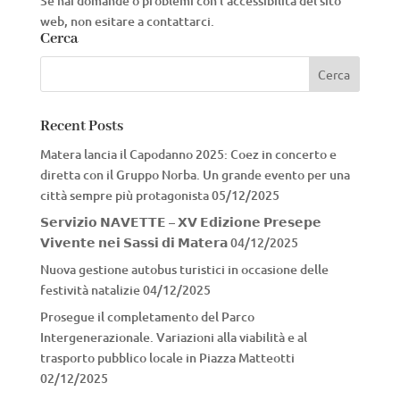
Se hai domande o problemi con l’accessibilità del sito
web, non esitare a contattarci.
Cerca
Recent Posts
Matera lancia il Capodanno 2025: Coez in concerto e
diretta con il Gruppo Norba. Un grande evento per una
città sempre più protagonista
05/12/2025
𝗦𝗲𝗿𝘃𝗶𝘇𝗶𝗼 𝗡𝗔𝗩𝗘𝗧𝗧𝗘 – 𝗫𝗩 𝗘𝗱𝗶𝘇𝗶𝗼𝗻𝗲 𝗣𝗿𝗲𝘀𝗲𝗽𝗲
𝗩𝗶𝘃𝗲𝗻𝘁𝗲 𝗻𝗲𝗶 𝗦𝗮𝘀𝘀𝗶 𝗱𝗶 𝗠𝗮𝘁𝗲𝗿𝗮
04/12/2025
Nuova gestione autobus turistici in occasione delle
festività natalizie
04/12/2025
Prosegue il completamento del Parco
Intergenerazionale. Variazioni alla viabilità e al
trasporto pubblico locale in Piazza Matteotti
02/12/2025