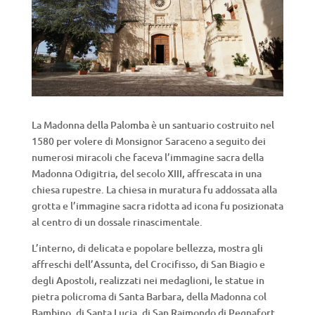
La Madonna della Palomba è un santuario costruito nel
1580 per volere di Monsignor Saraceno a seguito dei
numerosi miracoli che faceva l’immagine sacra della
Madonna Odigitria, del secolo XIII, affrescata in una
chiesa rupestre. La chiesa in muratura fu addossata alla
grotta e l’immagine sacra ridotta ad icona fu posizionata
al centro di un dossale rinascimentale.
L’interno, di delicata e popolare bellezza, mostra gli
affreschi dell’Assunta, del Crocifisso, di San Biagio e
degli Apostoli, realizzati nei medaglioni, le statue in
pietra policroma di Santa Barbara, della Madonna col
Bambino, di Santa Lucia, di San Raimondo di Pegnafort,