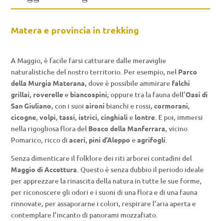
Matera e provincia in trekking
A Maggio, è facile farsi catturare dalle meraviglie
naturalistiche del nostro territorio. Per esempio, nel
Parco
della Murgia Materana
, dove è possibile ammirare
falchi
grillai
,
roverelle
e
biancospini
; oppure tra la fauna dell’
Oasi di
San Giuliano
, con i suoi
aironi
bianchi e rossi,
cormorani
,
cicogne
,
volpi
,
tassi
,
istrici
,
cinghiali
e
lontre
. E poi, immersi
nella rigogliosa flora del
Bosco della Manferrara
, vicino
Pomarico, ricco di
aceri
,
pini d’Aleppo
e
agrifogli
.
Senza dimenticare il folklore dei riti arborei contadini del
Maggio di Accettura
. Questo è senza dubbio il periodo ideale
per apprezzare la rinascita della natura in tutte le sue forme,
per riconoscere gli odori e i suoni di una flora e di una fauna
rinnovate, per assaporarne i colori, respirare l’aria aperta e
contemplare l’incanto di panorami mozzafiato.