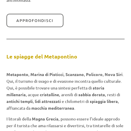
antonomasia.
APPROFONDISCI
Le spiagge del Metapontino
Metaponto
,
Marina di Pisticci
,
Scanzano
,
Policoro
,
Nova Siri
.
Qui, il turismo di svago e di evasione incontra quello culturale.
Qui, è possibile trovare una sintesi perfetta di
storia
millenaria
, acque
cristalline
, arenili di
sabbia dorata
, resti di
antichi templi
,
lidi attrezzati
e chilometri di
spiaggia libera
,
affiancata da
macchia mediterranea
.
I litorali della
Magna Grecia
, possono essere l’ideale approdo
per il turista che ama rilassarsi e divertirsi, tra tintarelle di sole