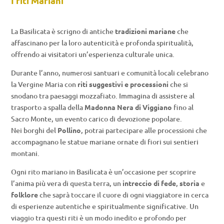
I riti Mariani
La Basilicata è scrigno di antiche
tradizioni mariane
che
affascinano per la loro autenticità e profonda spiritualità,
offrendo ai visitatori un’esperienza culturale unica.
Durante l’anno, numerosi santuari e comunità locali celebrano
la Vergine Maria con
riti suggestivi e processioni
che si
snodano tra paesaggi mozzafiato. Immagina di assistere al
trasporto a spalla della
Madonna Nera di Viggiano
fino al
Sacro Monte, un evento carico di devozione popolare.
Nei borghi del
Pollino
, potrai partecipare alle processioni che
accompagnano le statue mariane ornate di fiori sui sentieri
montani.
Ogni rito mariano in Basilicata è un’occasione per scoprire
l’anima più vera di questa terra, un
intreccio di fede
,
storia
e
folklore
che saprà toccare il cuore di ogni viaggiatore in cerca
di esperienze autentiche e spiritualmente significative. Un
viaggio tra questi riti è un modo inedito e profondo per