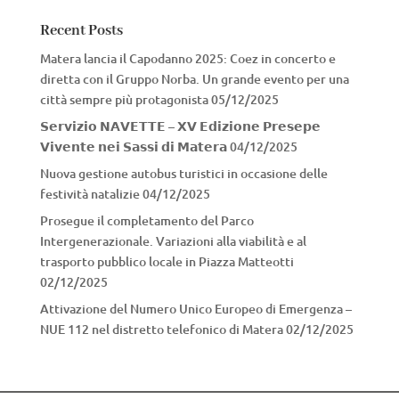
Recent Posts
Matera lancia il Capodanno 2025: Coez in concerto e
diretta con il Gruppo Norba. Un grande evento per una
città sempre più protagonista
05/12/2025
𝗦𝗲𝗿𝘃𝗶𝘇𝗶𝗼 𝗡𝗔𝗩𝗘𝗧𝗧𝗘 – 𝗫𝗩 𝗘𝗱𝗶𝘇𝗶𝗼𝗻𝗲 𝗣𝗿𝗲𝘀𝗲𝗽𝗲
𝗩𝗶𝘃𝗲𝗻𝘁𝗲 𝗻𝗲𝗶 𝗦𝗮𝘀𝘀𝗶 𝗱𝗶 𝗠𝗮𝘁𝗲𝗿𝗮
04/12/2025
Nuova gestione autobus turistici in occasione delle
festività natalizie
04/12/2025
Prosegue il completamento del Parco
Intergenerazionale. Variazioni alla viabilità e al
trasporto pubblico locale in Piazza Matteotti
02/12/2025
Attivazione del Numero Unico Europeo di Emergenza –
NUE 112 nel distretto telefonico di Matera
02/12/2025