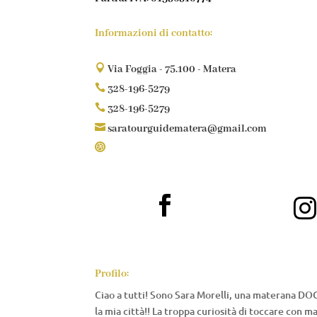
Informazioni di contatto:

Via Foggia - 75.100 - Matera

328-196-5279

328-196-5279

saratourguidematera@gmail.com



Profilo:
Ciao a tutti! Sono Sara Morelli, una materana DOC
la mia città!! La troppa curiosità di toccare con m