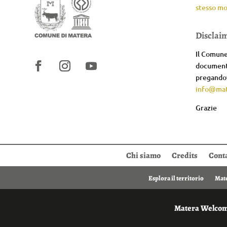
stesso mo
Disclai
Il Comune 
documenta
pregandov
info@mat
Grazie
Chi siamo
Credits
Conta
Esplora il territorio
Mate
Matera Welcome