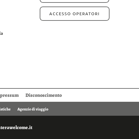
ACCESSO OPERATORI
la
pressum
Disconoscimento
istiche
Agenzie di viaggio
aterawelcome.it