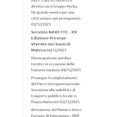
2025: Coez in concerto e
diretta con il Gruppo Norba.
Un grande evento per una
città sempre più protagonista
05/12/2025
𝗦𝗲𝗿𝘃𝗶𝘇𝗶𝗼 𝗡𝗔𝗩𝗘𝗧𝗧𝗘 – 𝗫𝗩
𝗘𝗱𝗶𝘇𝗶𝗼𝗻𝗲 𝗣𝗿𝗲𝘀𝗲𝗽𝗲
𝗩𝗶𝘃𝗲𝗻𝘁𝗲 𝗻𝗲𝗶 𝗦𝗮𝘀𝘀𝗶 𝗱𝗶
𝗠𝗮𝘁𝗲𝗿𝗮
04/12/2025
Nuova gestione autobus
turistici in occasione delle
festività natalizie
04/12/2025
Prosegue il completamento
del Parco Intergenerazionale.
Variazioni alla viabilità e al
trasporto pubblico locale in
Piazza Matteotti
02/12/2025
Attivazione del Numero Unico
Europeo di Emergenza – NUE