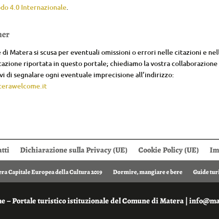
do 4.0 Internazionale
.
mer
di Matera si scusa per eventuali omissioni o errori nelle citazioni e nel
zione riportata in questo portale; chiediamo la vostra collaborazione
i di segnalare ogni eventuale imprecisione all’indirizzo:
erawelcome.it
tti
Dichiarazione sulla Privacy (UE)
Cookie Policy (UE)
Im
ra Capitale Europea della Cultura 2019
Dormire, mangiare e bere
Guide tur
 – Portale turistico istituzionale del Comune di Matera | info@m