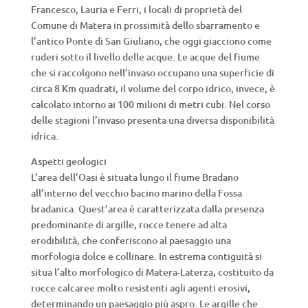
Francesco, Lauria e Ferri, i locali di proprietà del
Comune di Matera in prossimità dello sbarramento e
l’antico Ponte di San Giuliano, che oggi giacciono come
ruderi sotto il livello delle acque. Le acque del fiume
che si raccolgono nell’invaso occupano una superficie di
circa 8 Km quadrati, il volume del corpo idrico, invece, è
calcolato intorno ai 100 milioni di metri cubi. Nel corso
delle stagioni l’invaso presenta una diversa disponibilità
idrica.
Aspetti geologici
L’area dell’Oasi è situata lungo il fiume Bradano
all’interno del vecchio bacino marino della Fossa
bradanica. Quest’area è caratterizzata dalla presenza
predominante di argille, rocce tenere ad alta
erodibilità, che conferiscono al paesaggio una
morfologia dolce e collinare. In estrema contiguità si
situa l’alto morfologico di Matera-Laterza, costituito da
rocce calcaree molto resistenti agli agenti erosivi,
determinando un paesaggio più aspro. Le argille che