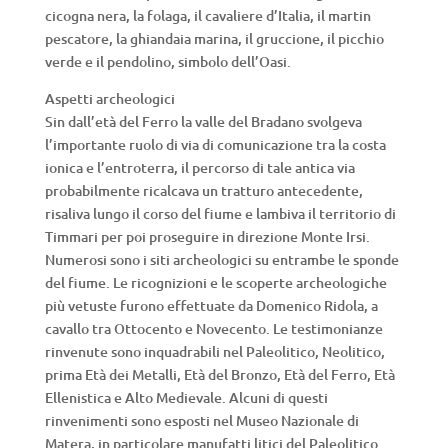
cicogna nera, la folaga, il cavaliere d’Italia, il martin
pescatore, la ghiandaia marina, il gruccione, il picchio
verde e il pendolino, simbolo dell’Oasi.
Aspetti archeologici
Sin dall’età del Ferro la valle del Bradano svolgeva
l’importante ruolo di via di comunicazione tra la costa
ionica e l’entroterra, il percorso di tale antica via
probabilmente ricalcava un tratturo antecedente,
risaliva lungo il corso del fiume e lambiva il territorio di
Timmari per poi proseguire in direzione Monte Irsi.
Numerosi sono i siti archeologici su entrambe le sponde
del fiume. Le ricognizioni e le scoperte archeologiche
più vetuste furono effettuate da Domenico Ridola, a
cavallo tra Ottocento e Novecento. Le testimonianze
rinvenute sono inquadrabili nel Paleolitico, Neolitico,
prima Età dei Metalli, Età del Bronzo, Età del Ferro, Età
Ellenistica e Alto Medievale. Alcuni di questi
rinvenimenti sono esposti nel Museo Nazionale di
Matera, in particolare manufatti litici del Paleolitico.