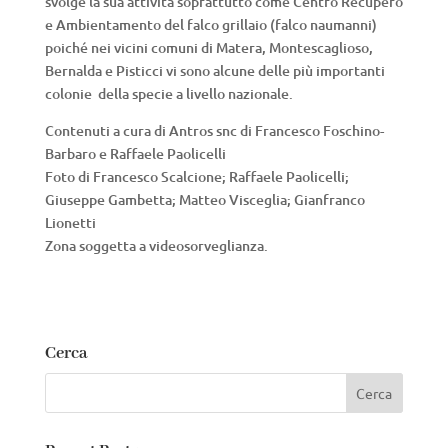
svolge la sua attività soprattutto come Centro Recupero
e Ambientamento del falco grillaio (falco naumanni)
poiché nei vicini comuni di Matera, Montescaglioso,
Bernalda e Pisticci vi sono alcune delle più importanti
colonie della specie a livello nazionale.
Contenuti a cura di Antros snc di Francesco Foschino-
Barbaro e Raffaele Paolicelli
Foto di Francesco Scalcione; Raffaele Paolicelli;
Giuseppe Gambetta; Matteo Visceglia; Gianfranco
Lionetti
Zona soggetta a videosorveglianza.
Cerca