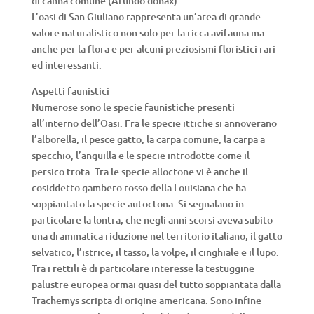
di canna comune (Arundo donax).
L’oasi di San Giuliano rappresenta un’area di grande
valore naturalistico non solo per la ricca avifauna ma
anche per la flora e per alcuni preziosismi floristici rari
ed interessanti.
Aspetti faunistici
Numerose sono le specie faunistiche presenti
all’interno dell’Oasi. Fra le specie ittiche si annoverano
l’alborella, il pesce gatto, la carpa comune, la carpa a
specchio, l’anguilla e le specie introdotte come il
persico trota. Tra le specie alloctone vi è anche il
cosiddetto gambero rosso della Louisiana che ha
soppiantato la specie autoctona. Si segnalano in
particolare la lontra, che negli anni scorsi aveva subito
una drammatica riduzione nel territorio italiano, il gatto
selvatico, l’istrice, il tasso, la volpe, il cinghiale e il lupo.
Tra i rettili è di particolare interesse la testuggine
palustre europea ormai quasi del tutto soppiantata dalla
Trachemys scripta di origine americana. Sono infine