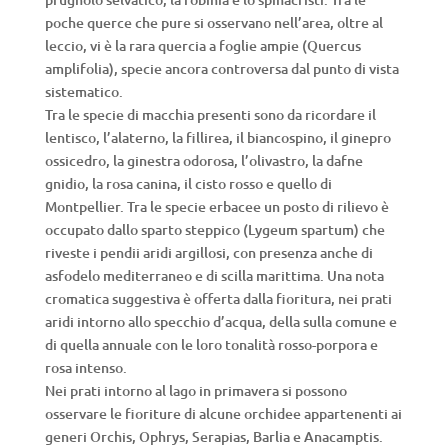
poche querce che pure si osservano nell’area, oltre al
leccio, vi è la rara quercia a foglie ampie (Quercus
amplifolia), specie ancora controversa dal punto di vista
sistematico.
Tra le specie di macchia presenti sono da ricordare il
lentisco, l’alaterno, la fillirea, il biancospino, il ginepro
ossicedro, la ginestra odorosa, l’olivastro, la dafne
gnidio, la rosa canina, il cisto rosso e quello di
Montpellier. Tra le specie erbacee un posto di rilievo è
occupato dallo sparto steppico (Lygeum spartum) che
riveste i pendii aridi argillosi, con presenza anche di
asfodelo mediterraneo e di scilla marittima. Una nota
cromatica suggestiva è offerta dalla fioritura, nei prati
aridi intorno allo specchio d’acqua, della sulla comune e
di quella annuale con le loro tonalità rosso-porpora e
rosa intenso.
Nei prati intorno al lago in primavera si possono
osservare le fioriture di alcune orchidee appartenenti ai
generi Orchis, Ophrys, Serapias, Barlia e Anacamptis.