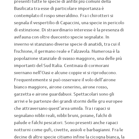
presenti tutte le specie di anfibi più comuni della
Basilicata tra esse di particolare importanza è
contemplato il rospo smeraldino. Fra i chirotteri si
segnala il vespertilio di Capaccini, una specie in pericolo
di estinzione. Di straordinario interesse è la presenza di
avifauna con oltre duecento specie segnalate. In
inverno vi stanziano diverse specie di anatidi, tra cui il
fischione, il germano reale e l’alzavola. Numerosa è la
popolazione stanziale di svasso maggiore, una delle più
importanti del Sud Italia. Centinaia di cormorani
svernano nell’Oasi e alcune coppie vi si riproducono.
Frequentemente si può osservare il volo dell’airone
bianco maggiore, airone cenerino, airone rosso,
garzetta e airone guardabuoi. Spettacolari sono gli
arrivi e le partenze dei grandi stormi delle gru europee
che attraversano quest’area umida. Tra i rapaci si
segnalano nibbi reali, nibbi bruni, poiane, falchi di
palude e falchi pescatori. Sono presenti anche rapaci
notturni come gufi, civette, assioli e barbagianni. Fra le
decine di altre specie citiamo infine la cicogna bianca, la