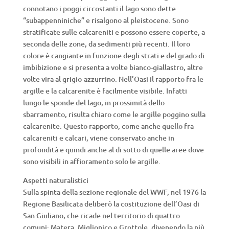
connotano i poggi circostanti il lago sono dette
“subappenniniche” e risalgono al pleistocene. Sono
stratificate sulle calcareniti e possono essere coperte, a
seconda delle zone, da sedimenti più recenti. Il loro
colore è cangiante in funzione degli strati e del grado di
imbibizione e si presenta a volte bianco-giallastro, altre
volte vira al grigio-azzurrino. Nell’Oasi il rapporto fra le
argille e la calcarenite è facilmente visibile. Infatti
lungo le sponde del lago, in prossimità dello
sbarramento, risulta chiaro come le argille poggino sulla
calcarenite. Questo rapporto, come anche quello fra
calcareniti e calcari, viene conservato anche in
profondità e quindi anche al di sotto di quelle aree dove
sono visibili in affioramento solo le argille.
Aspetti naturalistici
Sulla spinta della sezione regionale del WWF, nel 1976 la
Regione Basilicata deliberò la costituzione dell’Oasi di
San Giuliano, che ricade nel territorio di quattro
comuni: Matera, Miglionico e Grottole, divenendo la più