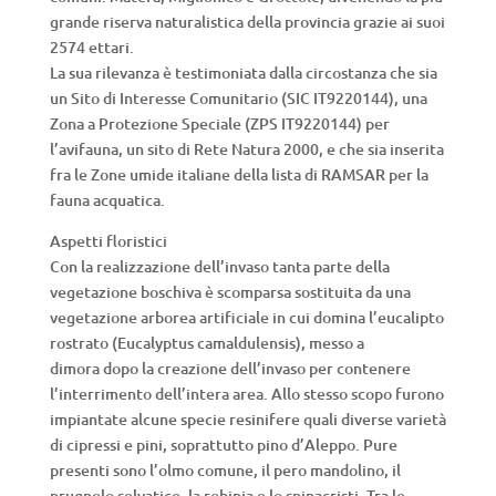
grande riserva naturalistica della provincia grazie ai suoi
2574 ettari.
La sua rilevanza è testimoniata dalla circostanza che sia
un Sito di Interesse Comunitario (SIC IT9220144), una
Zona a Protezione Speciale (ZPS IT9220144) per
l’avifauna, un sito di Rete Natura 2000, e che sia inserita
fra le Zone umide italiane della lista di RAMSAR per la
fauna acquatica.
Aspetti floristici
Con la realizzazione dell’invaso tanta parte della
vegetazione boschiva è scomparsa sostituita da una
vegetazione arborea artificiale in cui domina l’eucalipto
rostrato (Eucalyptus camaldulensis), messo a
dimora dopo la creazione dell’invaso per contenere
l’interrimento dell’intera area. Allo stesso scopo furono
impiantate alcune specie resinifere quali diverse varietà
di cipressi e pini, soprattutto pino d’Aleppo. Pure
presenti sono l’olmo comune, il pero mandolino, il
prugnolo selvatico, la robinia e lo spinacristi. Tra le