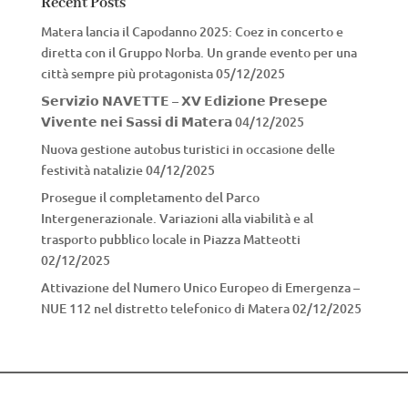
Recent Posts
Matera lancia il Capodanno 2025: Coez in concerto e
diretta con il Gruppo Norba. Un grande evento per una
città sempre più protagonista
05/12/2025
𝗦𝗲𝗿𝘃𝗶𝘇𝗶𝗼 𝗡𝗔𝗩𝗘𝗧𝗧𝗘 – 𝗫𝗩 𝗘𝗱𝗶𝘇𝗶𝗼𝗻𝗲 𝗣𝗿𝗲𝘀𝗲𝗽𝗲
𝗩𝗶𝘃𝗲𝗻𝘁𝗲 𝗻𝗲𝗶 𝗦𝗮𝘀𝘀𝗶 𝗱𝗶 𝗠𝗮𝘁𝗲𝗿𝗮
04/12/2025
Nuova gestione autobus turistici in occasione delle
festività natalizie
04/12/2025
Prosegue il completamento del Parco
Intergenerazionale. Variazioni alla viabilità e al
trasporto pubblico locale in Piazza Matteotti
02/12/2025
Attivazione del Numero Unico Europeo di Emergenza –
NUE 112 nel distretto telefonico di Matera
02/12/2025