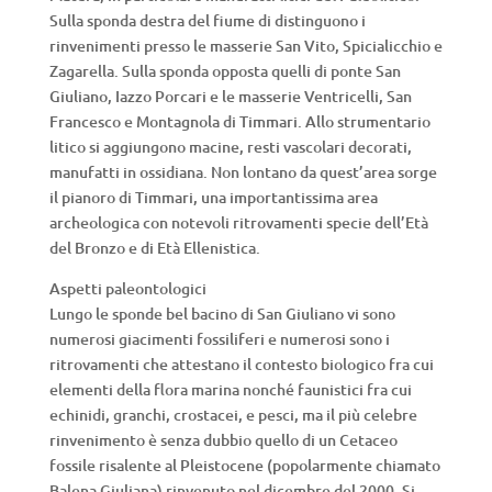
Sulla sponda destra del fiume di distinguono i
rinvenimenti presso le masserie San Vito, Spicialicchio e
Zagarella. Sulla sponda opposta quelli di ponte San
Giuliano, Iazzo Porcari e le masserie Ventricelli, San
Francesco e Montagnola di Timmari. Allo strumentario
litico si aggiungono macine, resti vascolari decorati,
manufatti in ossidiana. Non lontano da quest’area sorge
il pianoro di Timmari, una importantissima area
archeologica con notevoli ritrovamenti specie dell’Età
del Bronzo e di Età Ellenistica.
Aspetti paleontologici
Lungo le sponde bel bacino di San Giuliano vi sono
numerosi giacimenti fossiliferi e numerosi sono i
ritrovamenti che attestano il contesto biologico fra cui
elementi della flora marina nonché faunistici fra cui
echinidi, granchi, crostacei, e pesci, ma il più celebre
rinvenimento è senza dubbio quello di un Cetaceo
fossile risalente al Pleistocene (popolarmente chiamato
Balena Giuliana) rinvenuto nel dicembre del 2000. Si