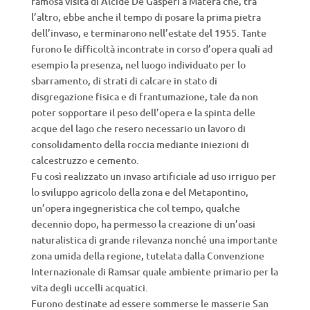
famosa visita di Alcide De Gasperi a Matera che, tra
l’altro, ebbe anche il tempo di posare la prima pietra
dell’invaso, e terminarono nell’estate del 1955. Tante
furono le difficoltà incontrate in corso d’opera quali ad
esempio la presenza, nel luogo individuato per lo
sbarramento, di strati di calcare in stato di
disgregazione fisica e di frantumazione, tale da non
poter sopportare il peso dell’opera e la spinta delle
acque del lago che resero necessario un lavoro di
consolidamento della roccia mediante iniezioni di
calcestruzzo e cemento.
Fu così realizzato un invaso artificiale ad uso irriguo per
lo sviluppo agricolo della zona e del Metapontino,
un’opera ingegneristica che col tempo, qualche
decennio dopo, ha permesso la creazione di un’oasi
naturalistica di grande rilevanza nonché una importante
zona umida della regione, tutelata dalla Convenzione
Internazionale di Ramsar quale ambiente primario per la
vita degli uccelli acquatici.
Furono destinate ad essere sommerse le masserie San