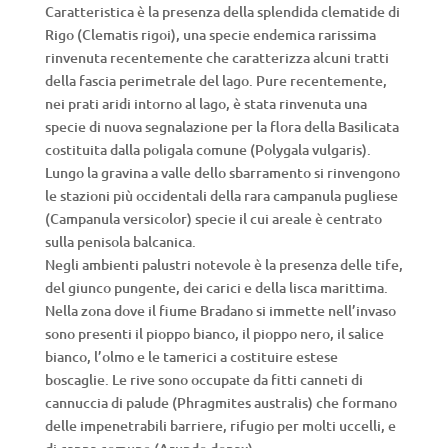
Caratteristica è la presenza della splendida clematide di
Rigo (Clematis rigoi), una specie endemica rarissima
rinvenuta recentemente che caratterizza alcuni tratti
della fascia perimetrale del lago. Pure recentemente,
nei prati aridi intorno al lago, è stata rinvenuta una
specie di nuova segnalazione per la flora della Basilicata
costituita dalla poligala comune (Polygala vulgaris).
Lungo la gravina a valle dello sbarramento si rinvengono
le stazioni più occidentali della rara campanula pugliese
(Campanula versicolor) specie il cui areale è centrato
sulla penisola balcanica.
Negli ambienti palustri notevole è la presenza delle tife,
del giunco pungente, dei carici e della lisca marittima.
Nella zona dove il fiume Bradano si immette nell’invaso
sono presenti il pioppo bianco, il pioppo nero, il salice
bianco, l’olmo e le tamerici a costituire estese
boscaglie. Le rive sono occupate da fitti canneti di
cannuccia di palude (Phragmites australis) che formano
delle impenetrabili barriere, rifugio per molti uccelli, e