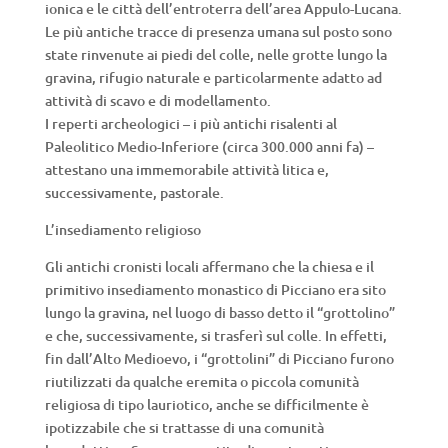
ionica e le città dell’entroterra dell’area Appulo-Lucana.
Le più antiche tracce di presenza umana sul posto sono
state rinvenute ai piedi del colle, nelle grotte lungo la
gravina, rifugio naturale e particolarmente adatto ad
attività di scavo e di modellamento.
I reperti archeologici – i più antichi risalenti al
Paleolitico Medio-Inferiore (circa 300.000 anni fa) –
attestano una immemorabile attività litica e,
successivamente, pastorale.
L’insediamento religioso
Gli antichi cronisti locali affermano che la chiesa e il
primitivo insediamento monastico di Picciano era sito
lungo la gravina, nel luogo di basso detto il “grottolino”
e che, successivamente, si trasferì sul colle. In effetti,
fin dall’Alto Medioevo, i “grottolini” di Picciano furono
riutilizzati da qualche eremita o piccola comunità
religiosa di tipo lauriotico, anche se difficilmente è
ipotizzabile che si trattasse di una comunità