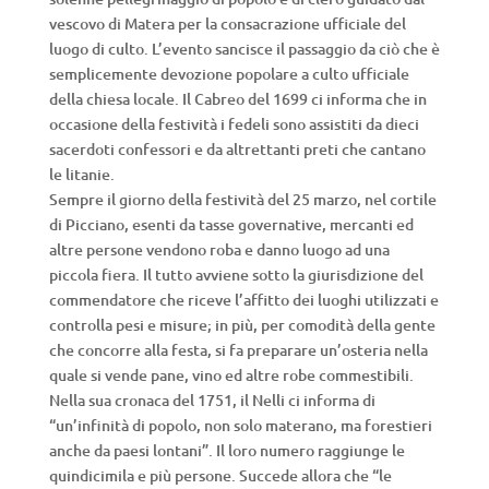
vescovo di Matera per la consacrazione ufficiale del
luogo di culto. L’evento sancisce il passaggio da ciò che è
semplicemente devozione popolare a culto ufficiale
della chiesa locale. Il Cabreo del 1699 ci informa che in
occasione della festività i fedeli sono assistiti da dieci
sacerdoti confessori e da altrettanti preti che cantano
le litanie.
Sempre il giorno della festività del 25 marzo, nel cortile
di Picciano, esenti da tasse governative, mercanti ed
altre persone vendono roba e danno luogo ad una
piccola fiera. Il tutto avviene sotto la giurisdizione del
commendatore che riceve l’affitto dei luoghi utilizzati e
controlla pesi e misure; in più, per comodità della gente
che concorre alla festa, si fa preparare un’osteria nella
quale si vende pane, vino ed altre robe commestibili.
Nella sua cronaca del 1751, il Nelli ci informa di
“un’infinità di popolo, non solo materano, ma forestieri
anche da paesi lontani”. Il loro numero raggiunge le
quindicimila e più persone. Succede allora che “le