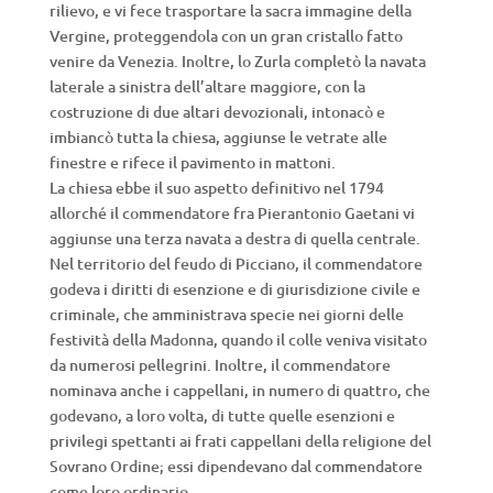
rilievo, e vi fece trasportare la sacra immagine della
Vergine, proteggendola con un gran cristallo fatto
venire da Venezia. Inoltre, lo Zurla completò la navata
laterale a sinistra dell’altare maggiore, con la
costruzione di due altari devozionali, intonacò e
imbiancò tutta la chiesa, aggiunse le vetrate alle
finestre e rifece il pavimento in mattoni.
La chiesa ebbe il suo aspetto definitivo nel 1794
allorché il commendatore fra Pierantonio Gaetani vi
aggiunse una terza navata a destra di quella centrale.
Nel territorio del feudo di Picciano, il commendatore
godeva i diritti di esenzione e di giurisdizione civile e
criminale, che amministrava specie nei giorni delle
festività della Madonna, quando il colle veniva visitato
da numerosi pellegrini. Inoltre, il commendatore
nominava anche i cappellani, in numero di quattro, che
godevano, a loro volta, di tutte quelle esenzioni e
privilegi spettanti ai frati cappellani della religione del
Sovrano Ordine; essi dipendevano dal commendatore
come loro ordinario.