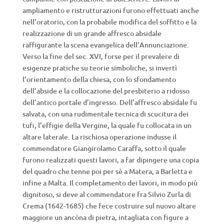
ampliamento e ristrutturazioni furono effettuati anche
nell’oratorio, con la probabile modifica del soffitto e la
realizzazione di un grande affresco absidale
raffigurante la scena evangelica dell’Annunciazione.
Verso la fine del sec. XVI, forse per il prevalere di
esigenze pratiche su teorie simboliche, si invertì
l’orientamento della chiesa, con lo sfondamento
dell’abside e la collocazione del presbiterio a ridosso
dell’antico portale d’ingresso. Dell’affresco absidale fu
salvata, con una rudimentale tecnica di scucitura dei
tufi, l’effigie della Vergine, la quale fu collocata in un
altare laterale. La rischiosa operazione indusse il
commendatore Giangirolamo Caraffa, sotto il quale
furono realizzati questi lavori, a far dipingere una copia
del quadro che tenne poi per sè a Matera, a Barletta e
infine a Malta. Il completamento dei lavori, in modo più
dignitoso, si deve al commendatore fra Silvio Zurla di
Crema (1642-1685) che fece costruire sul nuovo altare
maggiore un ancòna di pietra, intagliata con figure a