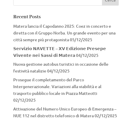
Recent Posts
Matera lancia il Capodanno 2025: Coez in concerto e
diretta con il Gruppo Norba. Un grande evento per una
città sempre più protagonista
05/12/2025
𝗦𝗲𝗿𝘃𝗶𝘇𝗶𝗼 𝗡𝗔𝗩𝗘𝗧𝗧𝗘 – 𝗫𝗩 𝗘𝗱𝗶𝘇𝗶𝗼𝗻𝗲 𝗣𝗿𝗲𝘀𝗲𝗽𝗲
𝗩𝗶𝘃𝗲𝗻𝘁𝗲 𝗻𝗲𝗶 𝗦𝗮𝘀𝘀𝗶 𝗱𝗶 𝗠𝗮𝘁𝗲𝗿𝗮
04/12/2025
Nuova gestione autobus turistici in occasione delle
festività natalizie
04/12/2025
Prosegue il completamento del Parco
Intergenerazionale. Variazioni alla viabilità e al
trasporto pubblico locale in Piazza Matteotti
02/12/2025
Attivazione del Numero Unico Europeo di Emergenza –
NUE 112 nel distretto telefonico di Matera
02/12/2025