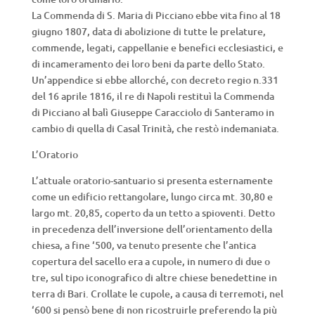
La Commenda di S. Maria di Picciano ebbe vita fino al 18
giugno 1807, data di abolizione di tutte le prelature,
commende, legati, cappellanie e benefici ecclesiastici, e
di incameramento dei loro beni da parte dello Stato.
Un’appendice si ebbe allorché, con decreto regio n.331
del 16 aprile 1816, il re di Napoli restituì la Commenda
di Picciano al balì Giuseppe Caracciolo di Santeramo in
cambio di quella di Casal Trinità, che restò indemaniata.
L’Oratorio
L’attuale oratorio-santuario si presenta esternamente
come un edificio rettangolare, lungo circa mt. 30,80 e
largo mt. 20,85, coperto da un tetto a spioventi. Detto
in precedenza dell’inversione dell’orientamento della
chiesa, a fine ‘500, va tenuto presente che l’antica
copertura del sacello era a cupole, in numero di due o
tre, sul tipo iconografico di altre chiese benedettine in
terra di Bari. Crollate le cupole, a causa di terremoti, nel
‘600 si pensò bene di non ricostruirle preferendo la più