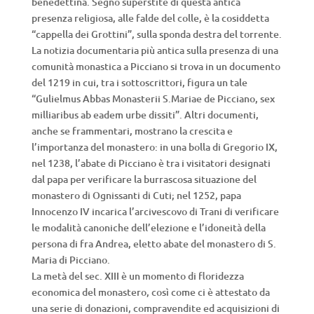
benedettina. Segno superstite di questa antica
presenza religiosa, alle falde del colle, è la cosiddetta
“cappella dei Grottini”, sulla sponda destra del torrente.
La notizia documentaria più antica sulla presenza di una
comunità monastica a Picciano si trova in un documento
del 1219 in cui, tra i sottoscrittori, figura un tale
“Gulielmus Abbas Monasterii S.Mariae de Picciano, sex
milliaribus ab eadem urbe dissiti”. Altri documenti,
anche se frammentari, mostrano la crescita e
l’importanza del monastero: in una bolla di Gregorio IX,
nel 1238, l’abate di Picciano è tra i visitatori designati
dal papa per verificare la burrascosa situazione del
monastero di Ognissanti di Cuti; nel 1252, papa
Innocenzo IV incarica l’arcivescovo di Trani di verificare
le modalità canoniche dell’elezione e l’idoneità della
persona di fra Andrea, eletto abate del monastero di S.
Maria di Picciano.
La metà del sec. XIII è un momento di floridezza
economica del monastero, così come ci è attestato da
una serie di donazioni, compravendite ed acquisizioni di