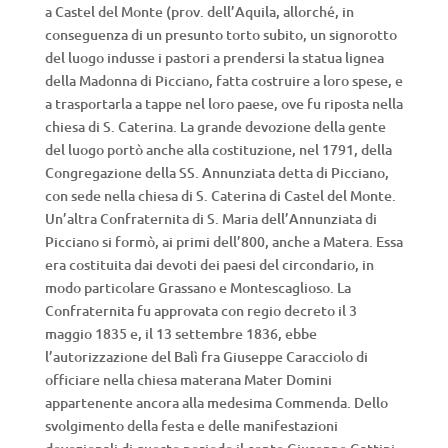
a Castel del Monte (prov. dell’Aquila, allorché, in
conseguenza di un presunto torto subito, un signorotto
del luogo indusse i pastori a prendersi la statua lignea
della Madonna di Picciano, fatta costruire a loro spese, e
a trasportarla a tappe nel loro paese, ove fu riposta nella
chiesa di S. Caterina. La grande devozione della gente
del luogo portò anche alla costituzione, nel 1791, della
Congregazione della SS. Annunziata detta di Picciano,
con sede nella chiesa di S. Caterina di Castel del Monte.
Un’altra Confraternita di S. Maria dell’Annunziata di
Picciano si formò, ai primi dell’800, anche a Matera. Essa
era costituita dai devoti dei paesi del circondario, in
modo particolare Grassano e Montescaglioso. La
Confraternita fu approvata con regio decreto il 3
maggio 1835 e, il 13 settembre 1836, ebbe
l’autorizzazione del Balì fra Giuseppe Caracciolo di
officiare nella chiesa materana Mater Domini
appartenente ancora alla medesima Commenda. Dello
svolgimento della festa e delle manifestazioni