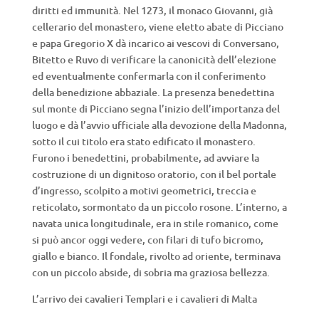
diritti ed immunità. Nel 1273, il monaco Giovanni, già
cellerario del monastero, viene eletto abate di Picciano
e papa Gregorio X dà incarico ai vescovi di Conversano,
Bitetto e Ruvo di verificare la canonicità dell’elezione
ed eventualmente confermarla con il conferimento
della benedizione abbaziale. La presenza benedettina
sul monte di Picciano segna l’inizio dell’importanza del
luogo e dà l’avvio ufficiale alla devozione della Madonna,
sotto il cui titolo era stato edificato il monastero.
Furono i benedettini, probabilmente, ad avviare la
costruzione di un dignitoso oratorio, con il bel portale
d’ingresso, scolpito a motivi geometrici, treccia e
reticolato, sormontato da un piccolo rosone. L’interno, a
navata unica longitudinale, era in stile romanico, come
si può ancor oggi vedere, con filari di tufo bicromo,
giallo e bianco. Il fondale, rivolto ad oriente, terminava
con un piccolo abside, di sobria ma graziosa bellezza.
L’arrivo dei cavalieri Templari e i cavalieri di Malta