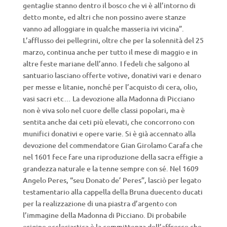
gentaglie stanno dentro il bosco che vi è all’intorno di
detto monte, ed altri che non possino avere stanze
vanno ad alloggiare in qualche masseria ivi vicina”.
L’afflusso dei pellegrini, oltre che per la solennità del 25
marzo, continua anche per tutto il mese di maggio e in
altre feste mariane dell’anno. I fedeli che salgono al
santuario lasciano offerte votive, donativi vari e denaro
per messe e litanie, nonché per l’acquisto di cera, olio,
vasi sacri etc… La devozione alla Madonna di Picciano
non è viva solo nel cuore delle classi popolari, ma è
sentita anche dai ceti più elevati, che concorrono con
munifici donativi e opere varie. Si è già accennato alla
devozione del commendatore Gian Girolamo Carafa che
nel 1601 fece fare una riproduzione della sacra effigie a
grandezza naturale e la tenne sempre con sé. Nel 1609
Angelo Peres, “seu Donato de’ Peres”, lasciò per legato
testamentario alla cappella della Bruna duecento ducati
per la realizzazione di una piastra d’argento con
l’immagine della Madonna di Picciano. Di probabile
origine ecclesiastica è la committenza dell’affresco che