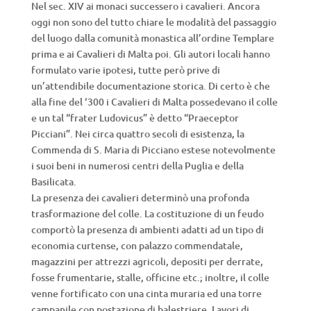
Nel sec. XIV ai monaci successero i cavalieri. Ancora
oggi non sono del tutto chiare le modalità del passaggio
del luogo dalla comunità monastica all’ordine Templare
prima e ai Cavalieri di Malta poi. Gli autori locali hanno
formulato varie ipotesi, tutte però prive di
un’attendibile documentazione storica. Di certo è che
alla fine del ‘300 i Cavalieri di Malta possedevano il colle
e un tal “frater Ludovicus” è detto “Praeceptor
Picciani”. Nei circa quattro secoli di esistenza, la
Commenda di S. Maria di Picciano estese notevolmente
i suoi beni in numerosi centri della Puglia e della
Basilicata.
La presenza dei cavalieri determinò una profonda
trasformazione del colle. La costituzione di un feudo
comportò la presenza di ambienti adatti ad un tipo di
economia curtense, con palazzo commendatale,
magazzini per attrezzi agricoli, depositi per derrate,
fosse frumentarie, stalle, officine etc.; inoltre, il colle
venne fortificato con una cinta muraria ed una torre
campanile con postazione di balestriere. Lavori di