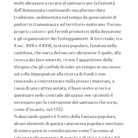
molti abruzzesi a recarsi al santuario per la festività
dell’Annunziata continuando una plurisecolare
tradizione, sedimentata nel tempo da generazioni di
pastori in transumanza sul territorio materano. Furono
proprio costoro i più fervidi promotori della devozione
e gli organizzatori dei festeggiamenti. A loro risale, tra
il sec. XVII e il XVIII, la storia popolare, fissatasi nella
cantilena, che narra del vaccaro abruzzese il quale, alla
ricerca dei buoi smarriti, riceve l’apparizione della
Vergine che gli confida di voler un tempio in suo onore
sul colle.Impegnatosi alla ricerca di fondi e non
riuscendo a concretizzare nulla presso i materani, a
causa di una cattiva annata, il buon uomo si recò a
questuare nelle contrade abruzzesi ove racimolò il
necessario per la costruzione del santuario che sorse,
come d’incanto, nel 1722.
Tralasciando quanto è frutto della fantasia popolare,
alcuni elementi di questa canzoncina popolare meritano
di essere presi in considerazione come l’accenno al
solenne pellegrinaggio di popolo e di clero guidato dal