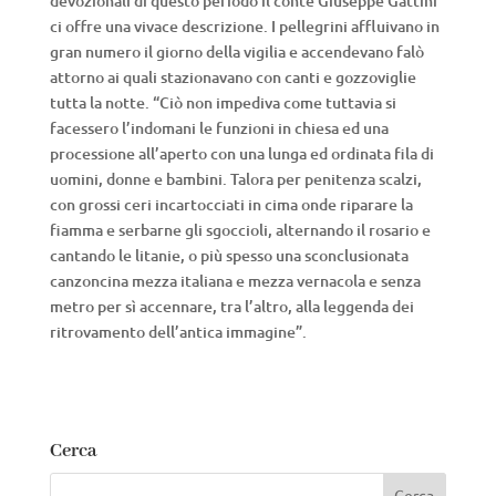
devozionali di questo periodo il conte Giuseppe Gattini
ci offre una vivace descrizione. I pellegrini affluivano in
gran numero il giorno della vigilia e accendevano falò
attorno ai quali stazionavano con canti e gozzoviglie
tutta la notte. “Ciò non impediva come tuttavia si
facessero l’indomani le funzioni in chiesa ed una
processione all’aperto con una lunga ed ordinata fila di
uomini, donne e bambini. Talora per penitenza scalzi,
con grossi ceri incartocciati in cima onde riparare la
fiamma e serbarne gli sgoccioli, alternando il rosario e
cantando le litanie, o più spesso una sconclusionata
canzoncina mezza italiana e mezza vernacola e senza
metro per sì accennare, tra l’altro, alla leggenda dei
ritrovamento dell’antica immagine”.
Cerca