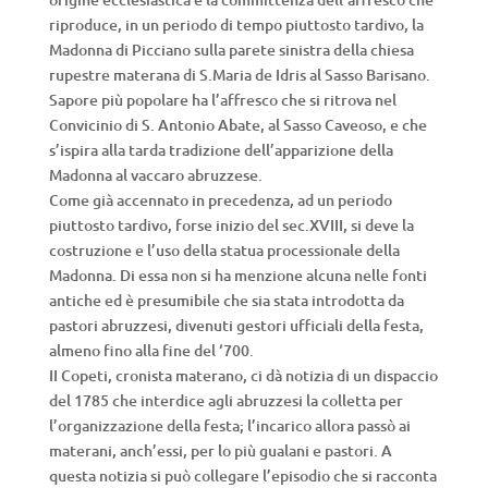
riproduce, in un periodo di tempo piuttosto tardivo, la
Madonna di Picciano sulla parete sinistra della chiesa
rupestre materana di S.Maria de Idris al Sasso Barisano.
Sapore più popolare ha l’affresco che si ritrova nel
Convicinio di S. Antonio Abate, al Sasso Caveoso, e che
s’ispira alla tarda tradizione dell’apparizione della
Madonna al vaccaro abruzzese.
Come già accennato in precedenza, ad un periodo
piuttosto tardivo, forse inizio del sec.XVIII, si deve la
costruzione e l’uso della statua processionale della
Madonna. Di essa non si ha menzione alcuna nelle fonti
antiche ed è presumibile che sia stata introdotta da
pastori abruzzesi, divenuti gestori ufficiali della festa,
almeno fino alla fine del ‘700.
II Copeti, cronista materano, ci dà notizia di un dispaccio
del 1785 che interdice agli abruzzesi la colletta per
l’organizzazione della festa; l’incarico allora passò ai
materani, anch’essi, per lo più gualani e pastori. A
questa notizia si può collegare l’episodio che si racconta