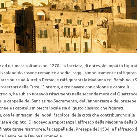
 ed ultimata soltanto nel 1270. La facciata, di notevole impatto figura
no splendido rosone romanico a sedici raggi, simbolicamente raffiguran
attribuite ad Aurelio Persio, e raffiguranti la Madonna col Bambino, i 
otettori della Città. L’interno, a tre navate con colonne e capitelli
crocio, ha subito notevoli rifacimenti nella seconda metà del Quattroc
e le cappelle del Santissimo Sacramento, dell’annunziata e del presepe
ne e i capitelli in pietra locale sia di gusto classico che figurati.
i, con le immagini dei nobili facoltosi della città che contribuirono alla
colare è dipinto. Di notevole importanza l’affresco della Madonna della 
finate tarsie marmoree, la cappella del Presepe del 1534, e l’affresco d
o da Dante nella Divina Commedia.