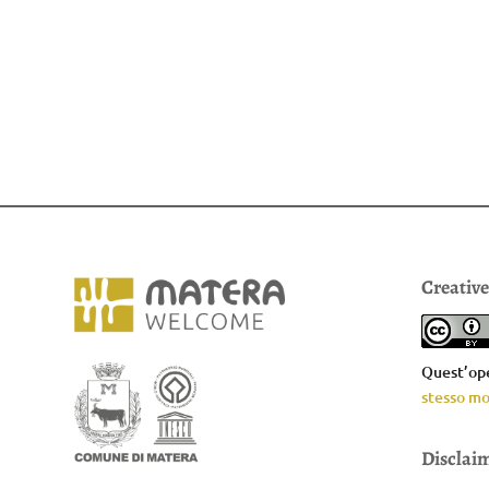
Creativ
Quest’ope
stesso mo
Disclai