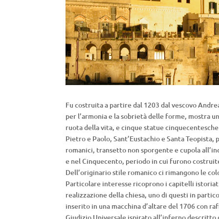
Fu costruita a partire dal 1203 dal vescovo Andrea
per l’armonia e la sobrietà delle forme, mostra u
ruota della vita, e cinque statue cinquecentesche 
Pietro e Paolo, Sant’Eustachio e Santa Teopista, pr
romanici, transetto non sporgente e cupola all’in
e nel Cinquecento, periodo in cui furono costruit
Dell’originario stile romanico ci rimangono le colon
Particolare interesse ricoprono i capitelli istoriat
realizzazione della chiesa, uno di questi in parti
inserito in una macchina d’altare del 1706 con raf
Giudizio Universale ispirato all’inferno descritt