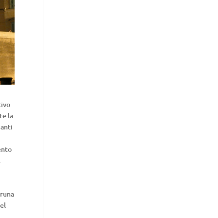
tivo
te la
Santi
ento
.
Bruna
el