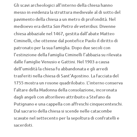
Gli scavi archeologici all’interno della chiesa hanno
messo in evidenza la struttura medievale al di sotto del
pavimento della chiesa a un metro di profondità. Nel
medioevo era detta
. Divenne
San Pietro de veteribus
chiesa abbaziale nel 1467, gestita dall’abate Matteo
Ciminelli, che ottenne dal pontefice Paolo il diritto di
patronato per la sua famiglia. Dopo due secoli con
l’estinzione della famiglia Ciminelli l’abbazia su rilevata
dalle famiglie Venusio e Gattini. Nel 1903 a causa
dell’umidità la chiesa fu abbandonata e gli arredi
trasferiti nella chiesa di Sant’Agostino. La facciata del
1755 mostra un rosone quadrilobato. L’interno conserva
l’altare della Madonna della consolazione, incoronata
dagli angeli con altorilievo attribuito a Stefano da
Putignano e una cappella con affreschi cinquecenteschi.
Dal sacrario della chiesa si scende nelle catacombe
scavate nel settecento per la sepoltura di confratelli e
sacerdoti.