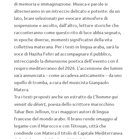
di memoria e immaginazione. Musica e parole si
alterneranno in un intreccio delicato e potente: da un
lato, brani selezionati per evocare atmosfere di
sospensione e ascolto; dall’altro, letture storiche che
racconteranno come questo rito di luce abbia segnato,
in epoche diverse, momenti significativi della vita
collettiva materana. Per i testi in lingua araba, sarà la
voce di Naziha Fehri ad accompagnare il pubblico,
intrecciando la dimensione poetica dell’evento con il
respiro mediterraneo del 2026. L’accensione dei lumini
sarà annunciata – come accadeva anticamente – da uno
squillo di tromba, a cura del musicista Gianpaolo
Matera.
Tra i testi proposti anche un estratto da
L’homme qui
, poesia dello scrittore marocchino
venait du désert
Tahar Ben Jelloun, tra i maggiori autori di lingua
francese del mondo arabo. Il brano rende omaggio al
legame con il Marocco e con Tétouan, città che
condivide con Matera il titolo di Capitale Mediterranea