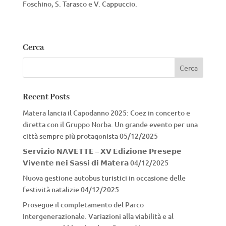
Foschino, S. Tarasco e V. Cappuccio.
Cerca
Recent Posts
Matera lancia il Capodanno 2025: Coez in concerto e
diretta con il Gruppo Norba. Un grande evento per una
città sempre più protagonista
05/12/2025
𝗦𝗲𝗿𝘃𝗶𝘇𝗶𝗼 𝗡𝗔𝗩𝗘𝗧𝗧𝗘 – 𝗫𝗩 𝗘𝗱𝗶𝘇𝗶𝗼𝗻𝗲 𝗣𝗿𝗲𝘀𝗲𝗽𝗲
𝗩𝗶𝘃𝗲𝗻𝘁𝗲 𝗻𝗲𝗶 𝗦𝗮𝘀𝘀𝗶 𝗱𝗶 𝗠𝗮𝘁𝗲𝗿𝗮
04/12/2025
Nuova gestione autobus turistici in occasione delle
festività natalizie
04/12/2025
Prosegue il completamento del Parco
Intergenerazionale. Variazioni alla viabilità e al