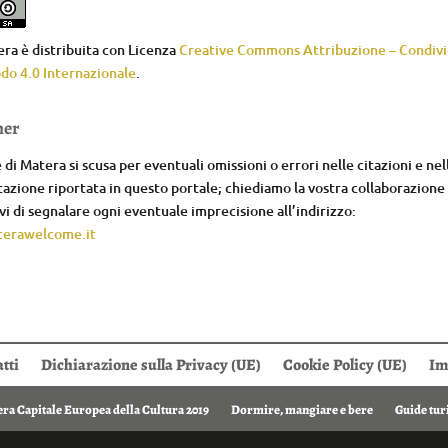
ra è distribuita con Licenza
Creative Commons Attribuzione – Condivid
do 4.0 Internazionale
.
mer
di Matera si scusa per eventuali omissioni o errori nelle citazioni e nel
zione riportata in questo portale; chiediamo la vostra collaborazione
i di segnalare ogni eventuale imprecisione all’indirizzo:
erawelcome.it
tti
Dichiarazione sulla Privacy (UE)
Cookie Policy (UE)
Im
ra Capitale Europea della Cultura 2019
Dormire, mangiare e bere
Guide tur