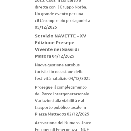
2025: Coez in concerto e
diretta con il Gruppo Norba.
Un grande evento per una
città sempre più protagonista
05/12/2025
𝗦𝗲𝗿𝘃𝗶𝘇𝗶𝗼 𝗡𝗔𝗩𝗘𝗧𝗧𝗘 – 𝗫𝗩
𝗘𝗱𝗶𝘇𝗶𝗼𝗻𝗲 𝗣𝗿𝗲𝘀𝗲𝗽𝗲
𝗩𝗶𝘃𝗲𝗻𝘁𝗲 𝗻𝗲𝗶 𝗦𝗮𝘀𝘀𝗶 𝗱𝗶
𝗠𝗮𝘁𝗲𝗿𝗮
04/12/2025
Nuova gestione autobus
turistici in occasione delle
festività natalizie
04/12/2025
Prosegue il completamento
del Parco Intergenerazionale.
Variazioni alla viabilità e al
trasporto pubblico locale in
Piazza Matteotti
02/12/2025
Attivazione del Numero Unico
Europeo di Emergenza – NUE