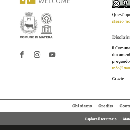
Quest’ope
stesso mo
Disclai
Il Comune 
documenta
pregandov
info@mat
Grazie
Chi siamo
Credits
Conta
Esplora il territorio
Mate