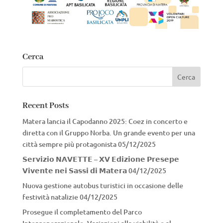
Cerca
Recent Posts
Matera lancia il Capodanno 2025: Coez in concerto e
diretta con il Gruppo Norba. Un grande evento per una
città sempre più protagonista
05/12/2025
𝗦𝗲𝗿𝘃𝗶𝘇𝗶𝗼 𝗡𝗔𝗩𝗘𝗧𝗧𝗘 – 𝗫𝗩 𝗘𝗱𝗶𝘇𝗶𝗼𝗻𝗲 𝗣𝗿𝗲𝘀𝗲𝗽𝗲
𝗩𝗶𝘃𝗲𝗻𝘁𝗲 𝗻𝗲𝗶 𝗦𝗮𝘀𝘀𝗶 𝗱𝗶 𝗠𝗮𝘁𝗲𝗿𝗮
04/12/2025
Nuova gestione autobus turistici in occasione delle
festività natalizie
04/12/2025
Prosegue il completamento del Parco