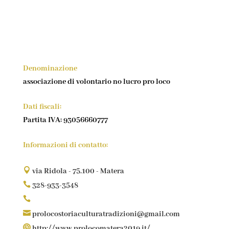
Denominazione
associazione di volontario no lucro pro loco
Dati fiscali:
Partita IVA: 93056660777
Informazioni di contatto:

via Ridola - 75.100 - Matera

328-933-3548


prolocostoriaculturatradizioni@gmail.com

http://www.prolocomatera2019.it/