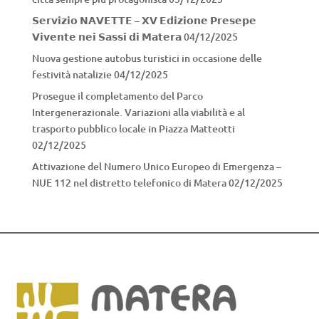
𝗦𝗲𝗿𝘃𝗶𝘇𝗶𝗼 𝗡𝗔𝗩𝗘𝗧𝗧𝗘 – 𝗫𝗩 𝗘𝗱𝗶𝘇𝗶𝗼𝗻𝗲 𝗣𝗿𝗲𝘀𝗲𝗽𝗲
𝗩𝗶𝘃𝗲𝗻𝘁𝗲 𝗻𝗲𝗶 𝗦𝗮𝘀𝘀𝗶 𝗱𝗶 𝗠𝗮𝘁𝗲𝗿𝗮
04/12/2025
Nuova gestione autobus turistici in occasione delle
festività natalizie
04/12/2025
Prosegue il completamento del Parco
Intergenerazionale. Variazioni alla viabilità e al
trasporto pubblico locale in Piazza Matteotti
02/12/2025
Attivazione del Numero Unico Europeo di Emergenza –
NUE 112 nel distretto telefonico di Matera
02/12/2025