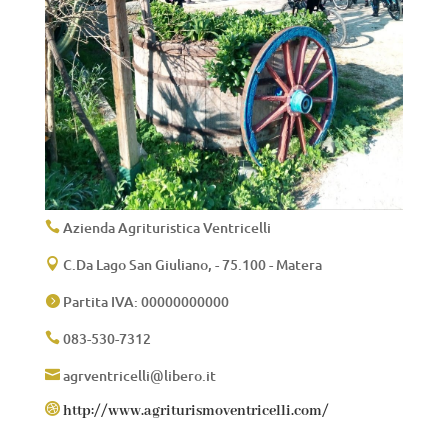
Azienda Agrituristica Ventricelli

C.Da Lago San Giuliano, - 75.100 - Matera

Partita IVA: 00000000000

083-530-7312

agrventricelli@libero.it


http://www.agriturismoventricelli.com/