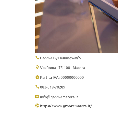
Groove By Hemingway'S

Via Roma - 75.100 - Matera

Partita IVA: 00000000000

083-519-70289

info@groovematera.it


https://www.groovematera.it/