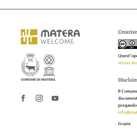
Creativ
Quest’ope
stesso mo
Disclai
Il Comune 
documenta
pregandov
info@mat
Grazie