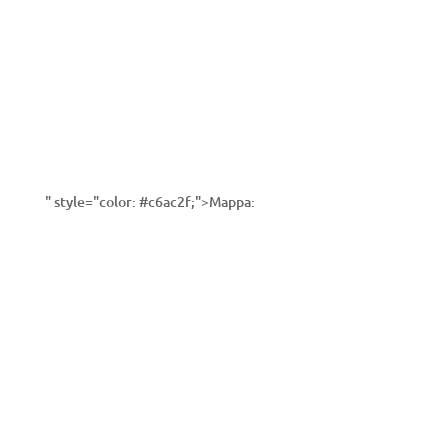
" style="color: #c6ac2f;">Mappa: