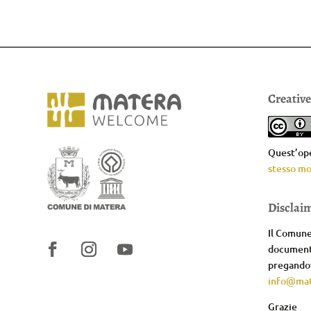
Creativ
Quest’ope
stesso mo
Disclai
Il Comune 
documenta
pregandov
info@mat
Grazie