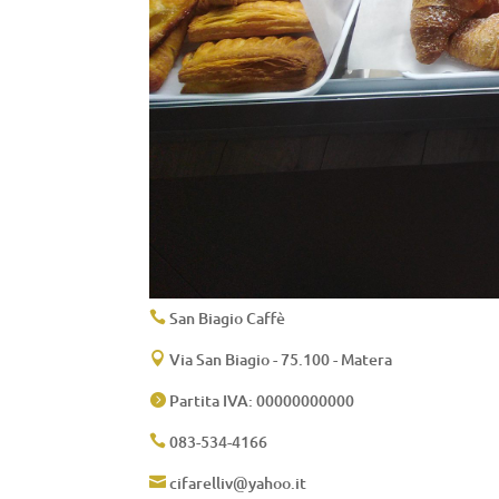
San Biagio Caffè

Via San Biagio - 75.100 - Matera

Partita IVA: 00000000000

083-534-4166

cifarelliv@yahoo.it
