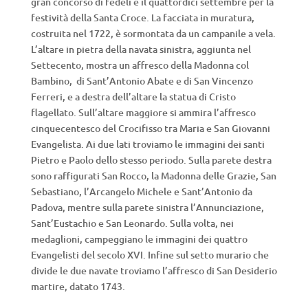
gran concorso di fedeli e il quattordici settembre per la
festività della Santa Croce. La facciata in muratura,
costruita nel 1722, è sormontata da un campanile a vela.
L’altare in pietra della navata sinistra, aggiunta nel
Settecento, mostra un affresco della Madonna col
Bambino, di Sant’Antonio Abate e di San Vincenzo
Ferreri, e a destra dell’altare la statua di Cristo
flagellato. Sull’altare maggiore si ammira l’affresco
cinquecentesco del Crocifisso tra Maria e San Giovanni
Evangelista. Ai due lati troviamo le immagini dei santi
Pietro e Paolo dello stesso periodo. Sulla parete destra
sono raffigurati San Rocco, la Madonna delle Grazie, San
Sebastiano, l’Arcangelo Michele e Sant’Antonio da
Padova, mentre sulla parete sinistra l’Annunciazione,
Sant’Eustachio e San Leonardo. Sulla volta, nei
medaglioni, campeggiano le immagini dei quattro
Evangelisti del secolo XVI. Infine sul setto murario che
divide le due navate troviamo l’affresco di San Desiderio
martire, datato 1743.