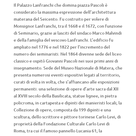
Il Palazzo Lanfranchi che domina piazza Pascoli è
considerato la massima espressione dell’architettura
materana del Seicento. Fu costruito per volere di
Monsignor Lanfranchi, tra il 1668 e il 1672, con funzione
di Seminario, grazie ai lasciti del sindaco Marco Malvindi
e della famiglia del vescovo Lanfranchi. L’edificio fu
ampliato nel 1776 e nel 1822 per l’incremento del
numero dei seminaristi. Nel 1864 divenne sede del liceo
classico e ospitò Giovanni Pascoli nei suoi primi anni di
insegnamento. Sede del Museo Nazionale di Matera, che
presenta numerosi eventi espositivi legati al territorio,
curati di volta in volta, che s’affiancano alle esposizioni
permanenti: una selezione di opere d’arte sacra dal XII
al XVIII secolo della Basilicata, statue lignee, in pietra
policroma, in cartapesta e dipinti dei manieristi locali; la
Collezione di opere, composta da 199 dipinti e una
scultura, dello scrittore e pittore torinese Carlo Levi, di
proprietà della Fondazione Culturale Carlo Levi di
Roma, tra cui il famoso pannello Lucania 61; la