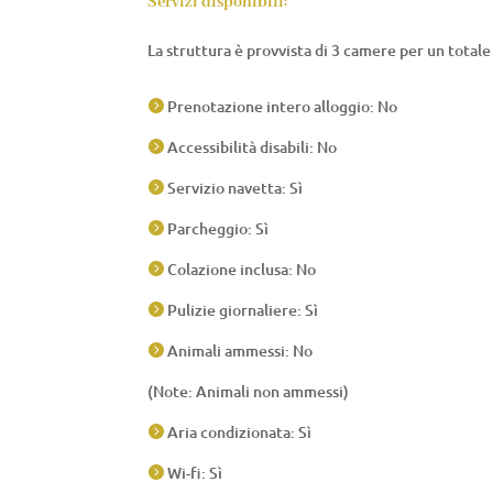
Servizi disponibili:
La struttura è provvista di 3 camere per un totale 
Prenotazione intero alloggio: No

Accessibilità disabili: No

Servizio navetta: Sì

Parcheggio: Sì

Colazione inclusa: No

Pulizie giornaliere: Sì

Animali ammessi: No

(Note: Animali non ammessi)
Aria condizionata: Sì

Wi-fi: Sì
