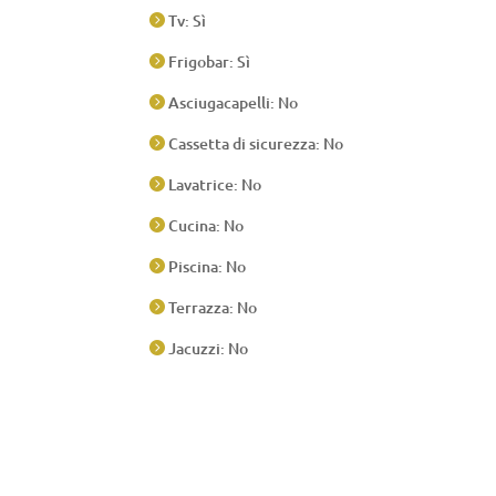
Tv: Sì

Frigobar: Sì

Asciugacapelli: No

Cassetta di sicurezza: No

Lavatrice: No

Cucina: No

Piscina: No

Terrazza: No

Jacuzzi: No
