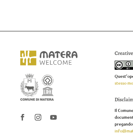
Creativ
Quest’ope
stesso mo
Disclai
Il Comune 
documenta
pregandov
info@mat