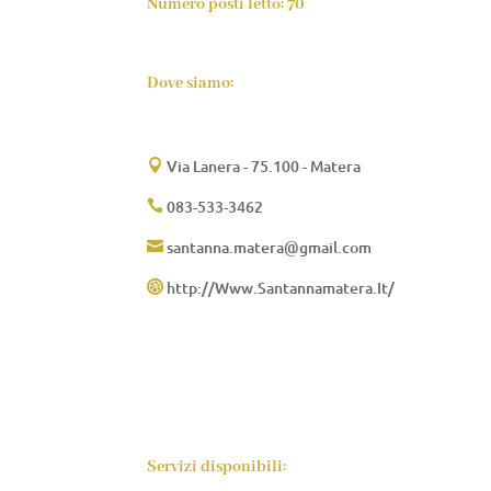
Numero posti letto: 70
Dove siamo:
Via Lanera - 75.100 - Matera

083-533-3462

santanna.matera@gmail.com

http://Www.Santannamatera.It/

Servizi disponibili: