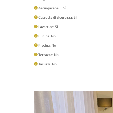
Asciugacapelli: Sì

Cassetta di sicurezza: Sì

Lavatrice: Sì

Cucina: No

Piscina: No

Terrazza: No

Jacuzzi: No
