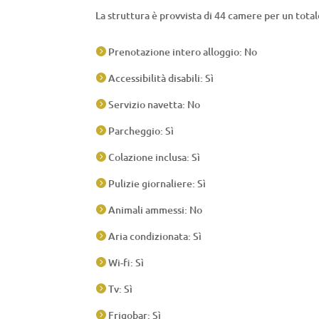
La struttura è provvista di 44 camere per un totale
Prenotazione intero alloggio: No

Accessibilità disabili: Sì

Servizio navetta: No

Parcheggio: Sì

Colazione inclusa: Sì

Pulizie giornaliere: Sì

Animali ammessi: No

Aria condizionata: Sì

Wi-fi: Sì

Tv: Sì

Frigobar: Sì
