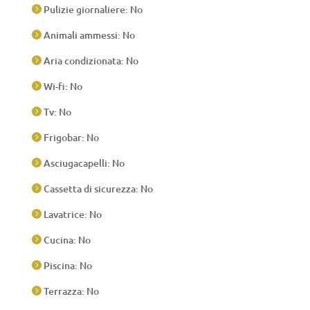
Pulizie giornaliere: No

Animali ammessi: No

Aria condizionata: No

Wi-fi: No

Tv: No

Frigobar: No

Asciugacapelli: No

Cassetta di sicurezza: No

Lavatrice: No

Cucina: No

Piscina: No

Terrazza: No
