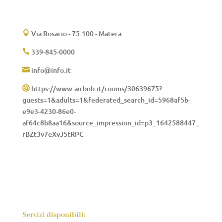
Via Rosario - 75.100 - Matera

339-845-0000

info@info.it

https://www.airbnb.it/rooms/30639675?

guests=1&adults=1&federated_search_id=5968af5b-
e9e3-4230-86e0-
af64c8b8aa16&source_impression_id=p3_1642588447_
rBZt3v7eXvJ5tRPC
Servizi disponibili: