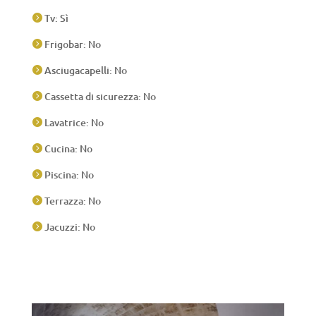
Tv: Sì

Frigobar: No

Asciugacapelli: No

Cassetta di sicurezza: No

Lavatrice: No

Cucina: No

Piscina: No

Terrazza: No

Jacuzzi: No
