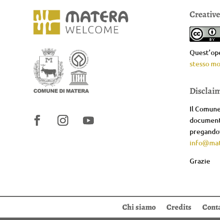
Creativ
Quest’ope
stesso mo
Disclai
Il Comune 
documenta
pregandov
info@mat
Grazie
Chi siamo
Credits
Conta