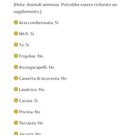
(Note: Animali ammessi. Potrebbe essere richiesto un
supplemento.)
Aria condizionata: Sì

Wi-fi: Sì

Tv: Sì

Frigobar: No

Asciugacapelli: No

Cassetta di sicurezza: No

Lavatrice: No

Cucina: Sì

Piscina: No

Terrazza: No

Jacuzzi: No
