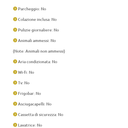
Parcheggio: No

Colazione inclusa: No

Pulizie giornaliere: No

Animali ammessi: No

(Note: Animali non ammessi)
Aria condizionata: No

Wi-fi: No

Tv: No

Frigobar: No

Asciugacapelli: No

Cassetta di sicurezza: No

Lavatrice: No
