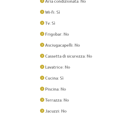
Aria condizionata: No

Wi-fi: Sì

Tv: Sì

Frigobar: No

Asciugacapelli: No

Cassetta di sicurezza: No

Lavatrice: No

Cucina: Sì

Piscina: No

Terrazza: No

Jacuzzi: No
