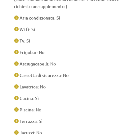
richiesto un supplemento.)
Aria condizionata: Sì

Wi-fi: Sì

Tv: Sì

Frigobar: No

Asciugacapelli: No

Cassetta di sicurezza: No

Lavatrice: No

Cucina: Sì

Piscina: No

Terrazza: Sì

Jacuzzi: No
