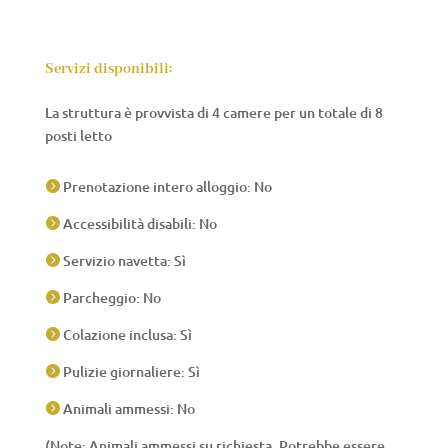
Servizi disponibili:
La struttura è provvista di 4 camere per un totale di 8
posti letto
Prenotazione intero alloggio: No

Accessibilità disabili: No

Servizio navetta: Sì

Parcheggio: No

Colazione inclusa: Sì

Pulizie giornaliere: Sì

Animali ammessi: No

(Note: Animali ammessi su richiesta. Potrebbe essere