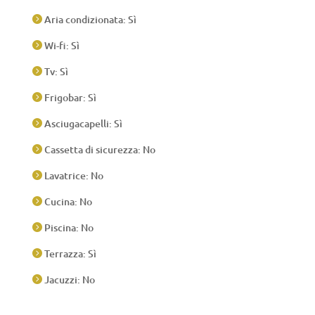
Aria condizionata: Sì

Wi-fi: Sì

Tv: Sì

Frigobar: Sì

Asciugacapelli: Sì

Cassetta di sicurezza: No

Lavatrice: No

Cucina: No

Piscina: No

Terrazza: Sì

Jacuzzi: No
