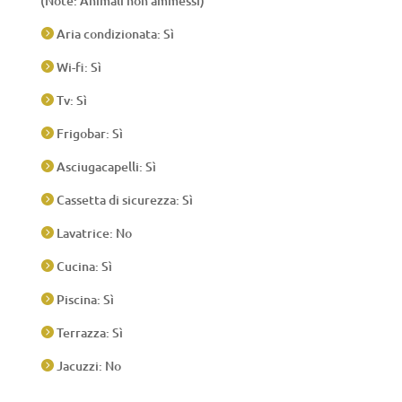
(Note: Animali non ammessi)
Aria condizionata: Sì

Wi-fi: Sì

Tv: Sì

Frigobar: Sì

Asciugacapelli: Sì

Cassetta di sicurezza: Sì

Lavatrice: No

Cucina: Sì

Piscina: Sì

Terrazza: Sì

Jacuzzi: No
