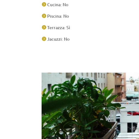
Cucina: No

Piscina: No

Terrazza: Sì

Jacuzzi: No
