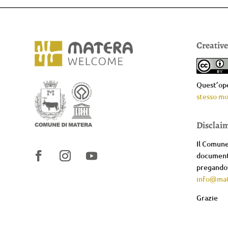
Creativ
Quest’ope
stesso mo
Disclai
Il Comune 
documenta
pregandov
info@mat
Grazie