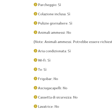
Parcheggio: Sì

Colazione inclusa: Sì

Pulizie giornaliere: Sì

Animali ammessi: No

(Note: Animali ammessi. Potrebbe essere richies
Aria condizionata: Sì

Wi-fi: Sì

Tv: Sì

Frigobar: No

Asciugacapelli: No

Cassetta di sicurezza: No

Lavatrice: No
