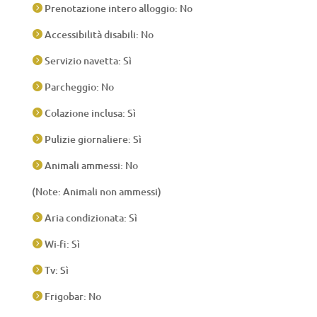
Prenotazione intero alloggio: No

Accessibilità disabili: No

Servizio navetta: Sì

Parcheggio: No

Colazione inclusa: Sì

Pulizie giornaliere: Sì

Animali ammessi: No

(Note: Animali non ammessi)
Aria condizionata: Sì

Wi-fi: Sì

Tv: Sì

Frigobar: No
