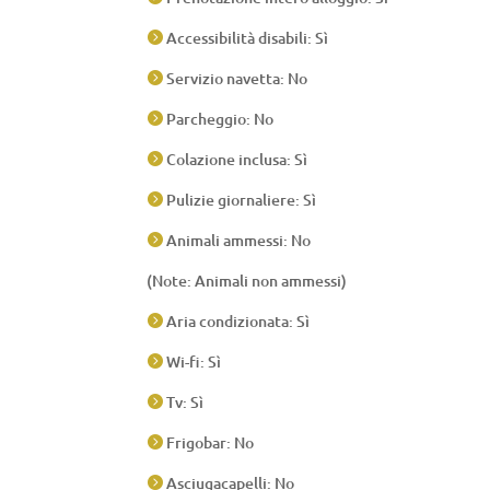
Accessibilità disabili: Sì

Servizio navetta: No

Parcheggio: No

Colazione inclusa: Sì

Pulizie giornaliere: Sì

Animali ammessi: No

(Note: Animali non ammessi)
Aria condizionata: Sì

Wi-fi: Sì

Tv: Sì

Frigobar: No

Asciugacapelli: No
