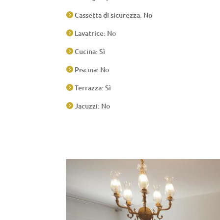
Cassetta di sicurezza: No

Lavatrice: No

Cucina: Sì

Piscina: No

Terrazza: Sì

Jacuzzi: No
