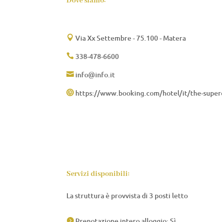
Dove siamo:
Via Xx Settembre - 75.100 - Matera

338-478-6600

info@info.it

https://www.booking.com/hotel/it/the-superc

Servizi disponibili:
La struttura è provvista di 3 posti letto
Prenotazione intero alloggio: Sì
