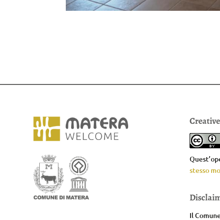
Creativ
Quest’ope
stesso mo
Disclai
Il Comune 