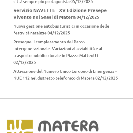
città sempre più protagonista
05/12/2025
𝗦𝗲𝗿𝘃𝗶𝘇𝗶𝗼 𝗡𝗔𝗩𝗘𝗧𝗧𝗘 – 𝗫𝗩 𝗘𝗱𝗶𝘇𝗶𝗼𝗻𝗲 𝗣𝗿𝗲𝘀𝗲𝗽𝗲
𝗩𝗶𝘃𝗲𝗻𝘁𝗲 𝗻𝗲𝗶 𝗦𝗮𝘀𝘀𝗶 𝗱𝗶 𝗠𝗮𝘁𝗲𝗿𝗮
04/12/2025
Nuova gestione autobus turistici in occasione delle
festività natalizie
04/12/2025
Prosegue il completamento del Parco
Intergenerazionale. Variazioni alla viabilità e al
trasporto pubblico locale in Piazza Matteotti
02/12/2025
Attivazione del Numero Unico Europeo di Emergenza –
NUE 112 nel distretto telefonico di Matera
02/12/2025