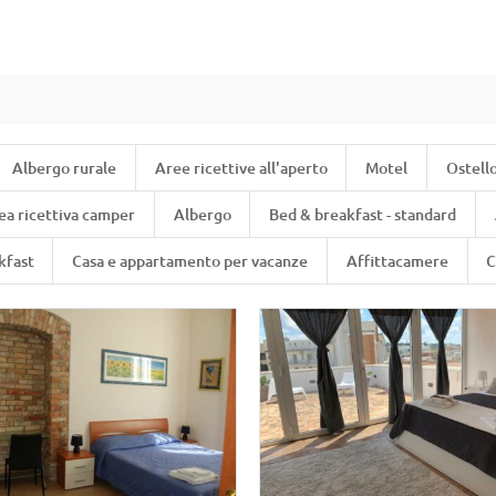
Albergo rurale
Aree ricettive all'aperto
Motel
Ostell
ea ricettiva camper
Albergo
Bed & breakfast - standard
kfast
Casa e appartamento per vacanze
Affittacamere
C