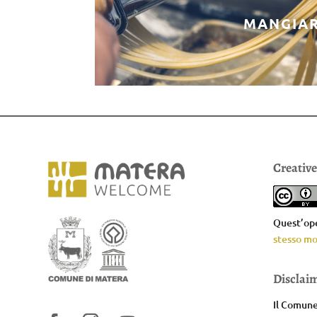
MANGIA
Creativ
Quest’ope
stesso mo
Disclai
Il Comune 