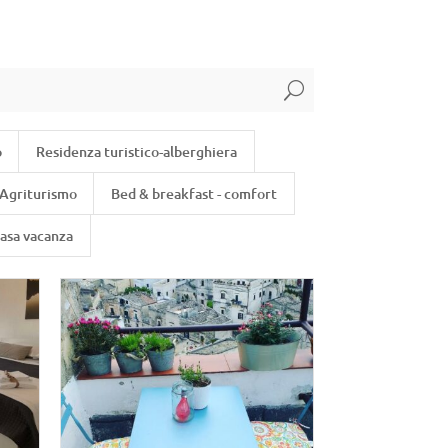
U
o
Residenza turistico-alberghiera
Agriturismo
Bed & breakfast - comfort
asa vacanza