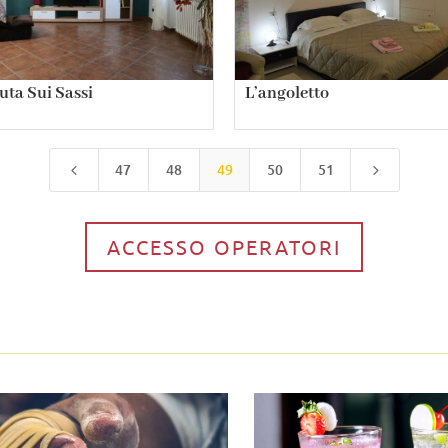
uta Sui Sassi
L’angoletto
47
48
49
50
51
4
5
ACCESSO OPERATORI