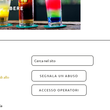
BERE
SEGNALA UN ABUSO
i allo
ACCESSO OPERATORI
la