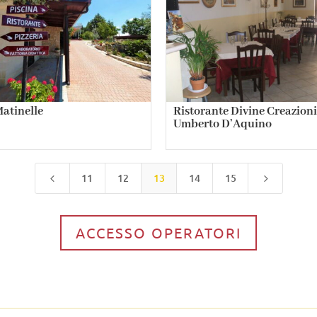
Matinelle
Ristorante Divine Creazioni
Umberto D’Aquino
11
12
13
14
15
4
5
ACCESSO OPERATORI