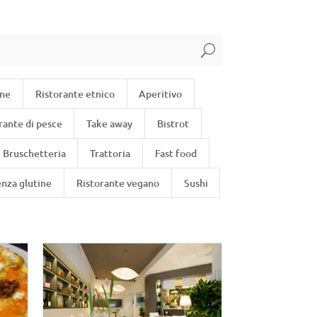
U
rne
Ristorante etnico
Aperitivo
rante di pesce
Take away
Bistrot
Bruschetteria
Trattoria
Fast food
enza glutine
Ristorante vegano
Sushi