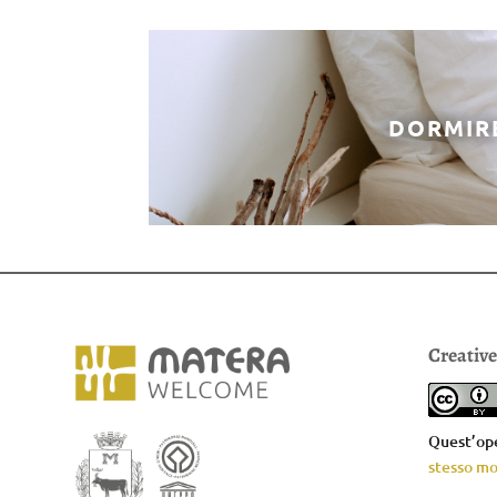
DORMIR
Creativ
Quest’ope
stesso mo