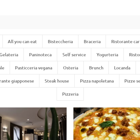
All you can eat
Bisteccheria
Braceria
Ristorante ca
Gelateria
Paninoteca
Self service
Yogurteria
Risto
ale
Pasticceria vegana
Osteria
Brunch
Locanda
rante giapponese
Steak house
Pizza napoletana
Pizze s
Pizzeria