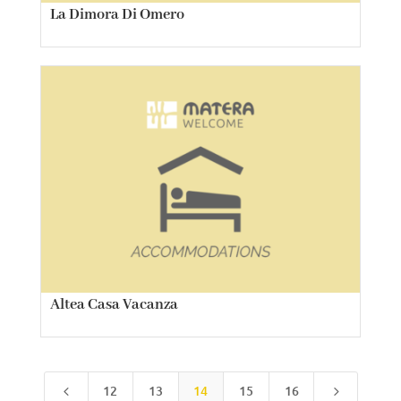
La Dimora Di Omero
Altea Casa Vacanza
12
13
14
15
16
4
5