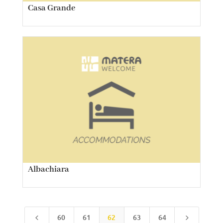
Casa Grande
Albachiara
60
61
62
63
64
4
5