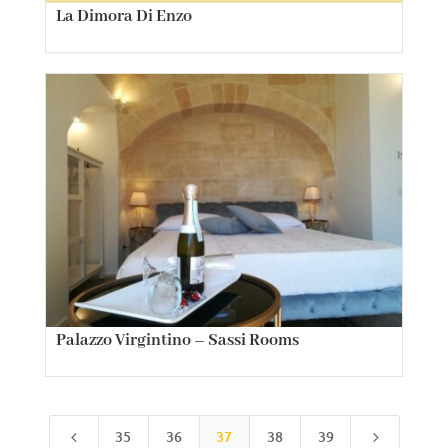
La Dimora Di Enzo
Palazzo Virgintino – Sassi Rooms
35
36
37
38
39
4
5